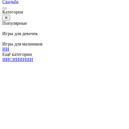
Свадьба
Категории
✕
Популярные
Игры для девочек
Игры для мальчиков
И
И
Ещё категории
И
И
С
И
И
И
И
И
И