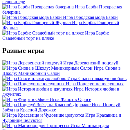
велосипеде
Игра Барби Прекрасная
балерина
Игра Городская мода Барби
Игра Барби: Глянцевый
Журнал
Игра Барби:
Свадебный торт на пляже
Разные игры
Игра Деревенский поцелуй
Игра Снова в
Школу: Маникюрный Салон
Игра Спаси пляжную любовь
Игра Поцелуи непослушных
Игра История любви в
джунглях
Игра Флирт в Офисе
Игра Поцелуй
Звёзд на Красной Дорожке
Игра Красавица и
Чудовище целуются
Игра Маникюр для