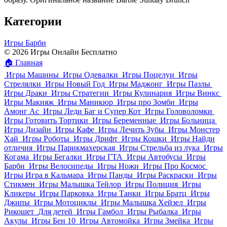
Категории
Игры Барби
© 2026 Игры Онлайн Бесплатно
🏠
Главная
Игры Машины
Игры Одевалки
Игры Поцелуи
Игры
Стрелялки
Игры Новый Год
Игры Маджонг
Игры Пазлы
Игры Драки
Игры Стратегии
Игры Кулинария
Игры Винкс
Игры Макияж
Игры Маникюр
Игры про Зомби
Игры
Амонг Ас
Игры Леди Баг и Супер Кот
Игры Головоломки
Игры Готовить Тортики
Игры Беременные
Игры Больница
Игры Дизайн
Игры Кафе
Игры Лечить Зубы
Игры Монстер
Хай
Игры Роботы
Игры Дрифт
Игры Кошки
Игры Найди
отличия
Игры Парикмахерская
Игры Стрельба из лука
Игры
Когама
Игры Бегалки
Игры ГТА
Игры Автобусы
Игры
Барби
Игры Велосипеды
Игры Ножи
Игры Про Космос
Игры Игра в Кальмара
Игры Панды
Игры Раскраски
Игры
Стикмен
Игры Малышка Тейлор
Игры Полиция
Игры
Кликеры
Игры Парковка
Игры Танки
Игры Братц
Игры
Джипы
Игры Мотоциклы
Игры Малышка Хейзел
Игры
Рикошет
Для детей
Игры Гамбол
Игры Рыбалка
Игры
Акулы
Игры Бен 10
Игры Автомойка
Игры Змейка
Игры