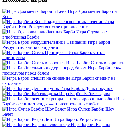
Игра Дом мечты Барби и
Кена
Игра
Барби и Кен: Рождественское приключение
Игра Одевалка:
влюбленная Барби
Игра Барби
Разрушительница Свиданий
Игра Барби: Стиль
Принцессы
Игра Барби: Стиль в горошек
Игра Барби: спа-
процедуры перед балом
Игра Барби спешит на
свидание
Игра Барби: День покупок
Игра Барби: Бабочка-дива
Игра
Барби: осенние тренды — плиссированные юбки
Игра Супер Барби: Шоу
Балет
Игра Барби: Ретро Лето
Игра Барби: Езда на