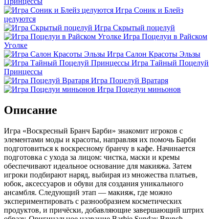
Принцессы
Игра Соник и Блейз
целуются
Игра Скрытый поцелуй
Игра Поцелуи в Райском
Уголке
Игра Салон Красоты Эльзы
Игра Тайный Поцелуй
Принцессы
Игра Поцелуй Вратаря
Игра Поцелуи миньонов
Описание
Игра «Воскресный Бранч Барби» знакомит игроков с
элементами моды и красоты, направляя их помочь Барби
подготовиться к воскресному бранчу в кафе. Начинается
подготовка с ухода за лицом: чистка, маски и кремы
обеспечивают идеальное основание для макияжа. Затем
игроки подбирают наряд, выбирая из множества платьев,
юбок, аксессуаров и обуви для создания уникального
ансамбля. Следующий этап — макияж, где можно
экспериментировать с разнообразием косметических
продуктов, и причёски, добавляющие завершающий штрих
образу. Оригинальное название Barbie Sunday Brunch