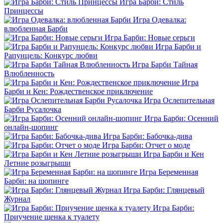
Игра Барби: Стиль
Принцессы
Игра Одевалка:
влюбленная Барби
Игра Барби: Новые серьги
Игра Барби и
Рапунцель: Конкурс любви
Игра Барби Тайная
Влюбленность
Игра
Барби и Кен: Рождественское приключение
Игра Ослепительная
Барби Русалочка
Игра Барби: Осенний
онлайн-шопинг
Игра Барби: Бабочка-дива
Игра Барби: Отчет о моде
Игра Барби и Кен
Летние розыгрыши
Игра Беременная
Барби: на шопинге
Игра Барби: Глянцевый
Журнал
Игра Барби:
Приучение щенка к туалету