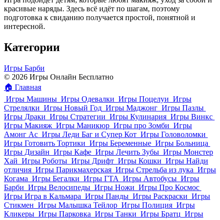
красивые наряды. Здесь всё идёт по шагам, поэтому
подготовка к свиданию получается простой, понятной и
интересной.
Категории
Игры Барби
© 2026 Игры Онлайн Бесплатно
🏠
Главная
Игры Машины
Игры Одевалки
Игры Поцелуи
Игры
Стрелялки
Игры Новый Год
Игры Маджонг
Игры Пазлы
Игры Драки
Игры Стратегии
Игры Кулинария
Игры Винкс
Игры Макияж
Игры Маникюр
Игры про Зомби
Игры
Амонг Ас
Игры Леди Баг и Супер Кот
Игры Головоломки
Игры Готовить Тортики
Игры Беременные
Игры Больница
Игры Дизайн
Игры Кафе
Игры Лечить Зубы
Игры Монстер
Хай
Игры Роботы
Игры Дрифт
Игры Кошки
Игры Найди
отличия
Игры Парикмахерская
Игры Стрельба из лука
Игры
Когама
Игры Бегалки
Игры ГТА
Игры Автобусы
Игры
Барби
Игры Велосипеды
Игры Ножи
Игры Про Космос
Игры Игра в Кальмара
Игры Панды
Игры Раскраски
Игры
Стикмен
Игры Малышка Тейлор
Игры Полиция
Игры
Кликеры
Игры Парковка
Игры Танки
Игры Братц
Игры