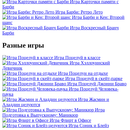
Игра Карточки памяти с
Барби
Игра Барби: Ретро Лето
Игра Барби и Кен: Второй
шанс
Игра Воскресный Бранч
Барби
Разные игры
Игра Поцелуй в классе
Игра Хэллоуинский
Девичник
Игра Поцелуи на отдыхе
Игра Поцелуй в скейт-парке
Игра Поцелуй Джонни Браво
Игра Поцелуй Человека-
паука
Игра Жасмин и
Аладдин целуются
Игра
Подготовка к Выпускному: Маникюр
Игра Флирт в Офисе
Игра Соник и Блейз