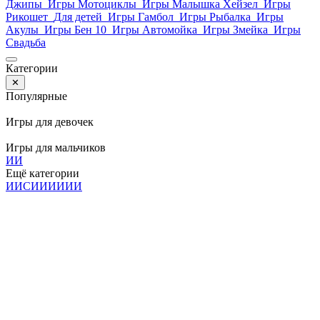
Джипы
Игры Мотоциклы
Игры Малышка Хейзел
Игры
Рикошет
Для детей
Игры Гамбол
Игры Рыбалка
Игры
Акулы
Игры Бен 10
Игры Автомойка
Игры Змейка
Игры
Свадьба
Категории
✕
Популярные
Игры для девочек
Игры для мальчиков
И
И
Ещё категории
И
И
С
И
И
И
И
И
И