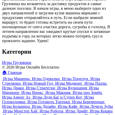
Грузовика вы возьметесь за доставку продуктов в самые
далекие поселки. В начале игры, в меню выберите одно из
двух направлений и загрузив кузов машины ящиками с
продуктами отправляйтесь в путь. Если выбрали зимний
маршрут, то будьте готовы встретить на своем пути
неочищенные от снега участки дороги, сугробы и гололед. В
летнем направлении вас ожидают крутые спуски и затяжные
подъемы в гору, на которых легко можно потерять груз и
провалить задание. Удачи!
Категории
Игры Грузовики
© 2026 Игры Онлайн Бесплатно
🏠
Главная
Игры Машины
Игры Одевалки
Игры Поцелуи
Игры
Стрелялки
Игры Новый Год
Игры Маджонг
Игры Пазлы
Игры Драки
Игры Стратегии
Игры Кулинария
Игры
Маникюр
Игры Винкс
Игры Макияж
Игры про Зомби
Игры Амонг Ас
Игры Леди Баг и Супер Кот
Игры
Головоломки
Игры Готовить Тортики
Игры Беременные
Игры Больница
Игры Дизайн
Игры Кафе
Игры Лечить Зубы
Игры Монстер Хай
Игры Роботы
Игры Дрифт
Игры Кошки