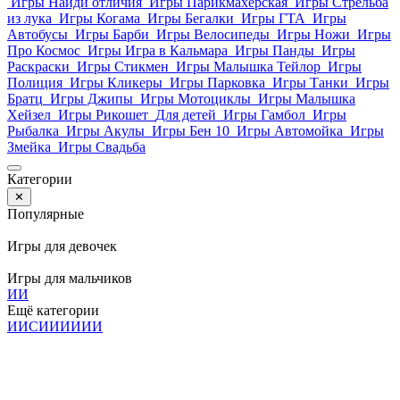
Игры Найди отличия
Игры Парикмахерская
Игры Стрельба
из лука
Игры Когама
Игры Бегалки
Игры ГТА
Игры
Автобусы
Игры Барби
Игры Велосипеды
Игры Ножи
Игры
Про Космос
Игры Игра в Кальмара
Игры Панды
Игры
Раскраски
Игры Стикмен
Игры Малышка Тейлор
Игры
Полиция
Игры Кликеры
Игры Парковка
Игры Танки
Игры
Братц
Игры Джипы
Игры Мотоциклы
Игры Малышка
Хейзел
Игры Рикошет
Для детей
Игры Гамбол
Игры
Рыбалка
Игры Акулы
Игры Бен 10
Игры Автомойка
Игры
Змейка
Игры Свадьба
Категории
✕
Популярные
Игры для девочек
Игры для мальчиков
И
И
Ещё категории
И
И
С
И
И
И
И
И
И