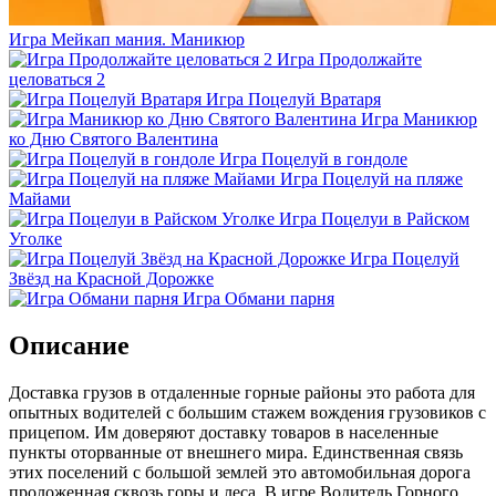
Игра Мейкап мания. Маникюр
Игра Продолжайте
целоваться 2
Игра Поцелуй Вратаря
Игра Маникюр
ко Дню Святого Валентина
Игра Поцелуй в гондоле
Игра Поцелуй на пляже
Майами
Игра Поцелуи в Райском
Уголке
Игра Поцелуй
Звёзд на Красной Дорожке
Игра Обмани парня
Описание
Доставка грузов в отдаленные горные районы это работа для
опытных водителей с большим стажем вождения грузовиков с
прицепом. Им доверяют доставку товаров в населенные
пункты оторванные от внешнего мира. Единственная связь
этих поселений с большой землей это автомобильная дорога
проложенная сквозь горы и леса. В игре Водитель Горного