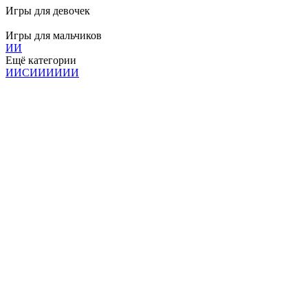
Игры для девочек
Игры для мальчиков
И
И
Ещё категории
И
И
С
И
И
И
И
И
И