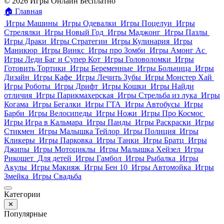
© 2026 Игры Онлайн Бесплатно
🏠
Главная
Игры Машины
Игры Одевалки
Игры Поцелуи
Игры
Стрелялки
Игры Новый Год
Игры Маджонг
Игры Пазлы
Игры Драки
Игры Стратегии
Игры Кулинария
Игры
Маникюр
Игры Винкс
Игры про Зомби
Игры Амонг Ас
Игры Леди Баг и Супер Кот
Игры Головоломки
Игры
Готовить Тортики
Игры Беременные
Игры Больница
Игры
Дизайн
Игры Кафе
Игры Лечить Зубы
Игры Монстер Хай
Игры Роботы
Игры Дрифт
Игры Кошки
Игры Найди
отличия
Игры Парикмахерская
Игры Стрельба из лука
Игры
Когама
Игры Бегалки
Игры ГТА
Игры Автобусы
Игры
Барби
Игры Велосипеды
Игры Ножи
Игры Про Космос
Игры Игра в Кальмара
Игры Панды
Игры Раскраски
Игры
Стикмен
Игры Малышка Тейлор
Игры Полиция
Игры
Кликеры
Игры Парковка
Игры Танки
Игры Братц
Игры
Джипы
Игры Мотоциклы
Игры Малышка Хейзел
Игры
Рикошет
Для детей
Игры Гамбол
Игры Рыбалка
Игры
Акулы
Игры Макияж
Игры Бен 10
Игры Автомойка
Игры
Змейка
Игры Свадьба
Категории
✕
Популярные