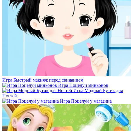
Игра Быстрый макияж перед свиданием
Игра Поцелуи миньонов
Игра Модный Бутик для
Ногтей
Игра Поцелуй у магазина