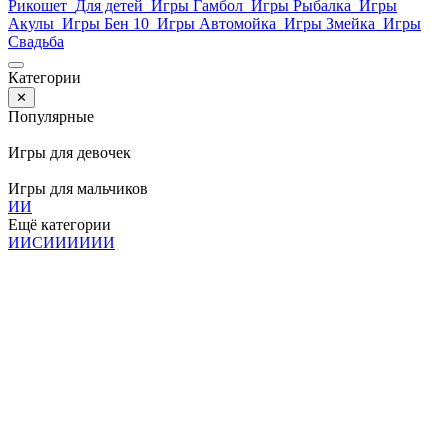
Рикошет
Для детей
Игры Гамбол
Игры Рыбалка
Игры
Акулы
Игры Бен 10
Игры Автомойка
Игры Змейка
Игры
Свадьба
Категории
✕
Популярные
Игры для девочек
Игры для мальчиков
И
И
Ещё категории
И
И
С
И
И
И
И
И
И