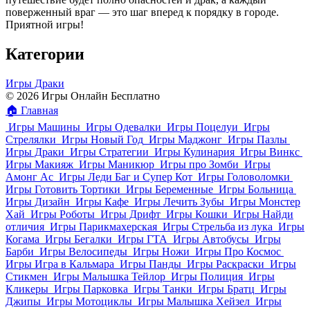
поверженный враг — это шаг вперед к порядку в городе.
Приятной игры!
Категории
Игры Драки
© 2026 Игры Онлайн Бесплатно
🏠
Главная
Игры Машины
Игры Одевалки
Игры Поцелуи
Игры
Стрелялки
Игры Новый Год
Игры Маджонг
Игры Пазлы
Игры Драки
Игры Стратегии
Игры Кулинария
Игры Винкс
Игры Макияж
Игры Маникюр
Игры про Зомби
Игры
Амонг Ас
Игры Леди Баг и Супер Кот
Игры Головоломки
Игры Готовить Тортики
Игры Беременные
Игры Больница
Игры Дизайн
Игры Кафе
Игры Лечить Зубы
Игры Монстер
Хай
Игры Роботы
Игры Дрифт
Игры Кошки
Игры Найди
отличия
Игры Парикмахерская
Игры Стрельба из лука
Игры
Когама
Игры Бегалки
Игры ГТА
Игры Автобусы
Игры
Барби
Игры Велосипеды
Игры Ножи
Игры Про Космос
Игры Игра в Кальмара
Игры Панды
Игры Раскраски
Игры
Стикмен
Игры Малышка Тейлор
Игры Полиция
Игры
Кликеры
Игры Парковка
Игры Танки
Игры Братц
Игры
Джипы
Игры Мотоциклы
Игры Малышка Хейзел
Игры