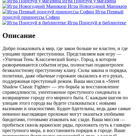
Игра Поцелуй у магазина
Игра Новогодний Маникюр
Игра Первый
поцелуй принцессы Софии
Игра Поцелуй в библиотеке
Описание
Добро пожаловать в мир, где закон больше не властен, и где
улицами правят преступники. Представляем вам игру —
«Уличная Тень: Классический Боец». Город, в котором
разворачиваются события игры, полностью подконтролен
безжалостному преступному клану. Силы закона и порядка,
политики, даже обычные горожане оказались в его руках,
поддерживая преступный режим. Ваша миссия в «Street
Shadow Classic Fighter» — это борьба за восстановление
справедливости, уничтожение преступного синдиката и
возвращение городу его мирного быта. С каждым шагом по
улицам этого города вы будете сталкиваться с новыми
вызовами и опасностями. Будьте бдительны, ведь даже самые
невинно выглядящие прохожие могут оказаться злобными
бандитами, готовыми атаковать вас сзади. Ваша миссия —
пробиться сквозь вражеские ряды, проложить путь к главарю
преступного мира, и восстановить порядок в городе. Ваше
путешествие будет полно опасностей и драк, а каждый