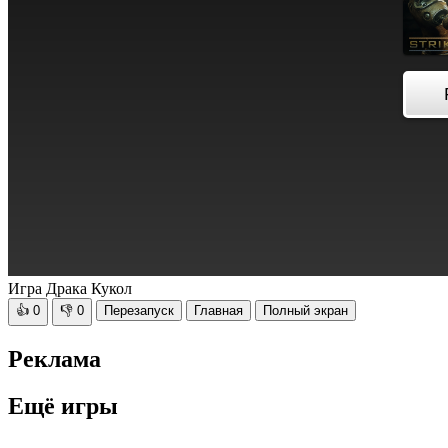
Игра Драка Кукол
👍
0
👎
0
Перезапуск
Главная
Полный экран
Реклама
Ещё игры