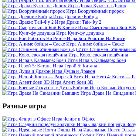
Игра Генрих VIII: Битва з
Игра Драки Кукол на Двоих
Игра Вооружённый пророк
Игра Древние Бойцы
Игра Драки: Тай-Фу 2
Игра Смертельный Бой В К
Игра Кунг-фу дедушка
Игра Бои Роботов На Ринге
Игра Аниме бойцы – Саске
Игра Стикмен: Уличный Б
Игра Королевская пощёчина
Игра Игра в Кальмара: Боец
Игра Герой 5: Катана
Игра Душа и Дракон
Игра Hero 4: Когти — Р
Игра Агент боец 3D
Игра Боевые Искусств
Игра Драка На Свидании
Разные игры
Игра Флирт в Офисе
Игра Сладкий поцелуй Зол
Игра Идеальные Ногти Эльзы
Игра Первый поце