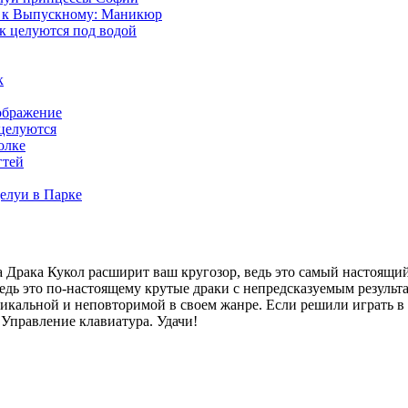
а к Выпускному: Маникюр
к целуются под водой
к
ображение
целуются
олке
гтей
елуи в Парке
а Драка Кукол расширит ваш кругозор, ведь это самый настоящий
ведь это по-настоящему крутые драки с непредсказуемым результ
икальной и неповторимой в своем жанре. Если решили играть в
 Управление клавиатура. Удачи!