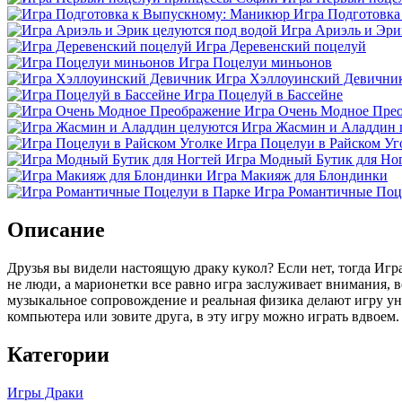
Игра Подготовк
Игра Ариэль и Эри
Игра Деревенский поцелуй
Игра Поцелуи миньонов
Игра Хэллоуинский Девични
Игра Поцелуй в Бассейне
Игра Очень Модное Пре
Игра Жасмин и Аладдин 
Игра Поцелуи в Райском Уг
Игра Модный Бутик для Но
Игра Макияж для Блондинки
Игра Романтичные Поц
Описание
Друзья вы видели настоящую драку кукол? Если нет, тогда Игр
не люди, а марионетки все равно игра заслуживает внимания, 
музыкальное сопровождение и реальная физика делают игру ун
компьютера или зовите друга, в эту игру можно играть вдвоем.
Категории
Игры Драки