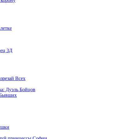
а корону
летке
оец 3Д
азрезай Всех
а: Дуэль Бойцов
 Бывших
ушки
луй принцессы Софии