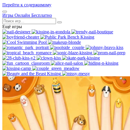
Перейти к содержимому
Открыть
Игры Онлайн Бесплатно
меню
Поиск
Ещё игры