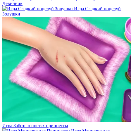
Девичник
Игра Сладкий поцелуй
Золушки
Игра Забота о ногтях принцессы
Игра Маникюр для