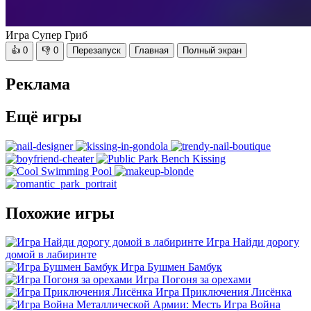
Игра Супер Гриб
👍
0
👎
0
Перезапуск
Главная
Полный экран
Реклама
Ещё игры
Похожие игры
Игра Найди дорогу
домой в лабиринте
Игра Бушмен Бамбук
Игра Погоня за орехами
Игра Приключения Лисёнка
Игра Война