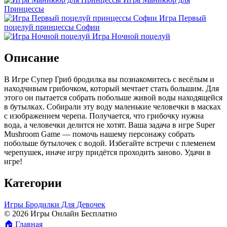
Принцессы
Игра Первый
поцелуй принцессы Софии
Игра Ночной поцелуй
Описание
В Игре Супер Гриб бродилка вы познакомитесь с весёлым и
находчивым грибочком, который мечтает стать большим. Для
этого он пытается собрать побольше живой воды находящейся
в бутылках. Собирали эту воду маленькие человечки в масках
с изображением черепа. Получается, что грибочку нужна
вода, а человечки делится не хотят. Ваша задача в игре Super
Mushroom Game — помочь нашему персонажу собрать
побольше бутылочек с водой. Избегайте встречи с племенем
черепушек, иначе игру придётся проходить заново. Удачи в
игре!
Категории
Игры Бродилки Для Девочек
© 2026 Игры Онлайн Бесплатно
🏠
Главная