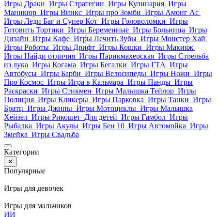
Игры Драки
Игры Стратегии
Игры Кулинария
Игры
Маникюр
Игры Винкс
Игры про Зомби
Игры Амонг Ас
Игры Леди Баг и Супер Кот
Игры Головоломки
Игры
Готовить Тортики
Игры Беременные
Игры Больница
Игры
Дизайн
Игры Кафе
Игры Лечить Зубы
Игры Монстер Хай
Игры Роботы
Игры Дрифт
Игры Кошки
Игры Макияж
Игры Найди отличия
Игры Парикмахерская
Игры Стрельба
из лука
Игры Когама
Игры Бегалки
Игры ГТА
Игры
Автобусы
Игры Барби
Игры Велосипеды
Игры Ножи
Игры
Про Космос
Игры Игра в Кальмара
Игры Панды
Игры
Раскраски
Игры Стикмен
Игры Малышка Тейлор
Игры
Полиция
Игры Кликеры
Игры Парковка
Игры Танки
Игры
Братц
Игры Джипы
Игры Мотоциклы
Игры Малышка
Хейзел
Игры Рикошет
Для детей
Игры Гамбол
Игры
Рыбалка
Игры Акулы
Игры Бен 10
Игры Автомойка
Игры
Змейка
Игры Свадьба
Категории
✕
Популярные
Игры для девочек
Игры для мальчиков
И
И