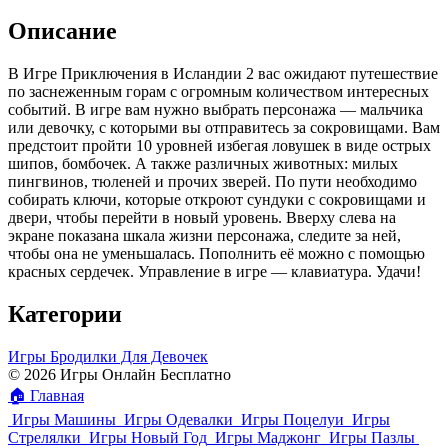
Описание
В Игре Приключения в Исландии 2 вас ожидают путешествие
по заснеженным горам с огромным количеством интересных
событий. В игре вам нужно выбрать персонажа — мальчика
или девочку, с которыми вы отправитесь за сокровищами. Вам
предстоит пройти 10 уровней избегая ловушек в виде острых
шипов, бомбочек. А также различных животных: милых
пингвинов, тюленей и прочих зверей. По пути необходимо
собирать ключи, которые откроют сундуки с сокровищами и
двери, чтобы перейти в новый уровень. Вверху слева на
экране показана шкала жизни персонажа, следите за ней,
чтобы она не уменьшалась. Пополнить её можно с помощью
красных сердечек. Управление в игре — клавиатура. Удачи!
Категории
Игры Бродилки Для Девочек
© 2026 Игры Онлайн Бесплатно
🏠
Главная
Игры Машины
Игры Одевалки
Игры Поцелуи
Игры
Стрелялки
Игры Новый Год
Игры Маджонг
Игры Пазлы