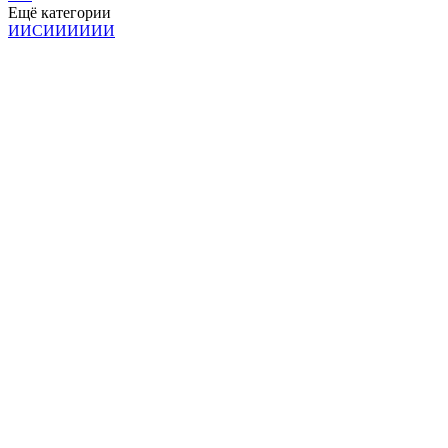
Ещё категории
И
И
С
И
И
И
И
И
И