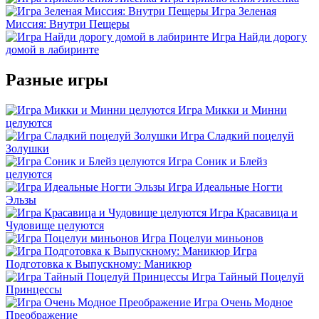
Игра Зеленая
Миссия: Внутри Пещеры
Игра Найди дорогу
домой в лабиринте
Разные игры
Игра Микки и Минни
целуются
Игра Сладкий поцелуй
Золушки
Игра Соник и Блейз
целуются
Игра Идеальные Ногти
Эльзы
Игра Красавица и
Чудовище целуются
Игра Поцелуи миньонов
Игра
Подготовка к Выпускному: Маникюр
Игра Тайный Поцелуй
Принцессы
Игра Очень Модное
Преображение