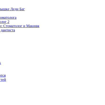
лышке Леди Баг
оматолога
олог 2
н: Стоматолог и Макияж
 дантиста
к
тся
гтей