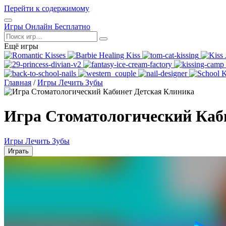
Перейти к содержимому
Открыть
Игры Онлайн Бесплатно
меню
Поиск
Ещё игры
Главная
/
Игры Лечить Зубы
Игра Стоматологический Каб
Игры Лечить Зубы
Играть