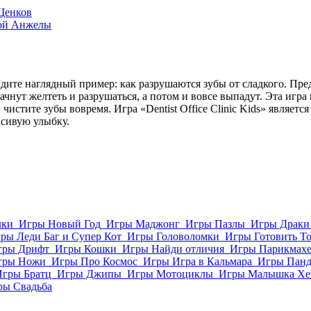
Щенков
ой Анжелы
те наглядный пример: как разрушаются зубы от сладкого. Предс
нут желтеть и разрушаться, а потом и вовсе выпадут. Эта игра 
 чистите зубы вовремя. Игра «Dentist Office Clinic Kids» являет
асивую улыбку.
лки
Игры Новый Год
Игры Маджонг
Игры Пазлы
Игры Драки
ры Леди Баг и Супер Кот
Игры Головоломки
Игры Готовить Т
гры Дрифт
Игры Кошки
Игры Найди отличия
Игры Парикмахе
гры Ножи
Игры Про Космос
Игры Игра в Кальмара
Игры Пан
Игры Братц
Игры Джипы
Игры Мотоциклы
Игры Малышка Хе
ры Свадьба