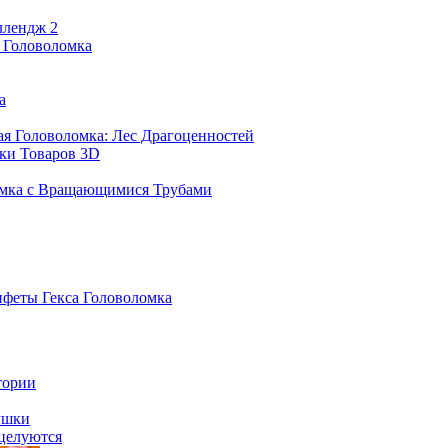
ллендж 2
 Головоломка
а
ая Головоломка: Лес Драгоценностей
ки Товаров 3D
омка с Вращающимися Трубами
нфеты Гекса Головоломка
тории
ушки
целуются