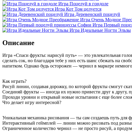
Игра Поцелуй в гондоле
Игра Кот Том целуется
Игра Деревенский поцелуй
Игра Очень Модное Пре
Игра Первый поце
Игра Идеальные Ногти Эльзы
Описание
Игра «Спаси фрукты: нарисуй путь» — это увлекательная голов
сделать сок, но благодаря тебе у них есть шанс сбежать на св
напитком. Однако будь осторожен — чернил в маркере немног
Как играть?
Рисуй линии, создавая дорожку, по которой фрукты смогут скат
Соединяй фрукты — иногда их нужно привести друг к другу, пр
Проходи уровни и открывай новые испытания с еще более сл
Что делает игру интересной?
Уникальная механика рисования — ты сам создаешь путь для ф
Интерактивный геймплей — линии можно рисовать под разным
Ограниченное количество чернил — не просто рисуй, а продум