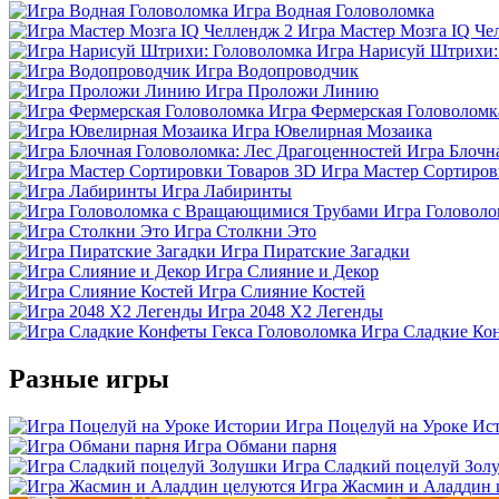
Игра Водная Головоломка
Игра Мастер Мозга IQ Че
Игра Нарисуй Штрихи:
Игра Водопроводчик
Игра Проложи Линию
Игра Фермерская Головоломк
Игра Ювелирная Мозаика
Игра Блочн
Игра Мастер Сортиров
Игра Лабиринты
Игра Головол
Игра Столкни Это
Игра Пиратские Загадки
Игра Слияние и Декор
Игра Слияние Костей
Игра 2048 X2 Легенды
Игра Сладкие Ко
Разные игры
Игра Поцелуй на Уроке Ис
Игра Обмани парня
Игра Сладкий поцелуй Зол
Игра Жасмин и Аладдин 