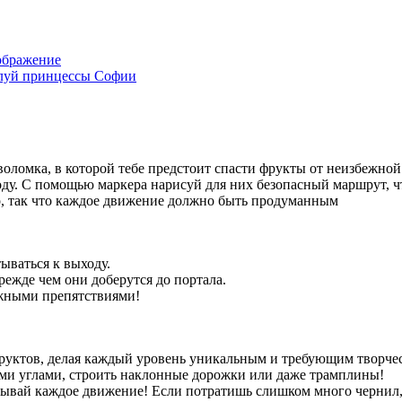
ображение
луй принцессы Софии
оломка, в которой тебе предстоит спасти фрукты от неизбежной 
ободу. С помощью маркера нарисуй для них безопасный маршрут, ч
о, так что каждое движение должно быть продуманным
ываться к выходу.
ежде чем они доберутся до портала.
ожными препятствиями!
руктов, делая каждый уровень уникальным и требующим творчес
и углами, строить наклонные дорожки или даже трамплины!
ывай каждое движение! Если потратишь слишком много чернил, ф