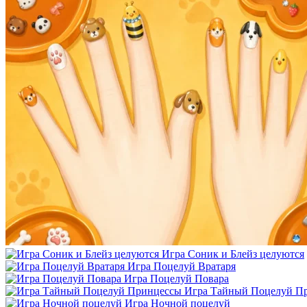
Игра Соник и Блейз целуются
Игра Поцелуй Вратаря
Игра Поцелуй Повара
Игра Тайный Поцелуй П
Игра Ночной поцелуй