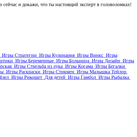
мо сейчас и докажи, что ты настоящий эксперт в головоломках!
Игры Стратегии
Игры Кулинария
Игры Винкс
Игры
ортики
Игры Беременные
Игры Больница
Игры Дизайн
Игры
рская
Игры Стрельба из лука
Игры Когама
Игры Бегалки
ды
Игры Раскраски
Игры Стикмен
Игры Малышка Тейлор
йзел
Игры Рикошет
Для детей
Игры Гамбол
Игры Рыбалка