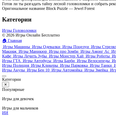
Готов ли ты разгадать тайну лесной головоломки и собрать рек
Оригинальное название Block Puzzle — Jewel Forest
Категории
Игры Головоломки
© 2026 Игры Онлайн Бесплатно
🏠
Главная
Игры Машины
Игры Одевалки
Игры Поцелуи
Игры Стреля
Макияж
Игры Маникюр
Игры про Зомби
Игры Амонг Ас
Иг
Кафе
Игры Лечить Зубы
Игры Монстер Хай
Игры Роботы
И
Игры ГТА
Игры Автобусы
Игры Барби
Игры Велосипеды
И
Игры Полиция
Игры Кликеры
Игры Парковка
Игры Танки
Игры Акулы
Игры Бен 10
Игры Автомойка
Игры Змейка
Иг
Категории
✕
Популярные
Игры для девочек
Игры для мальчиков
И
И