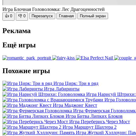
Игра Блочная Головоломка: Лес Драгоценностей
👍
0
👎
0
Перезапуск
Главная
Полный экран
Реклама
Ещё игры
Похожие игры
Игра Цирк: Три в ряд
Игра Лабиринты
Игра Нарисуй Штрихи:
Игра Головол
Игра Маджонг Квест
Игра Фермерская Головоломк
Игра Битва Липких Блоков
Игра Переберись Через Мост
Игра Маршрут Шахтера 2
Игра Жуткий Хэллоуин: Па