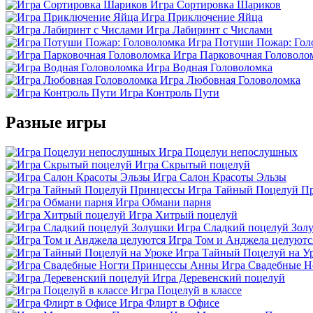
Игра Сортировка Шариков
Игра Приключение Яйца
Игра Лабиринт с Числами
Игра Потуши Пожар: Гол
Игра Парковочная Головоло
Игра Водная Головоломка
Игра Любовная Головоломка
Игра Контроль Пути
Разные игры
Игра Поцелуи непослушных
Игра Скрытый поцелуй
Игра Салон Красоты Эльзы
Игра Тайный Поцелуй П
Игра Обмани парня
Игра Хитрый поцелуй
Игра Сладкий поцелуй Зол
Игра Том и Анджела целуютс
Игра Тайный Поцелуй на У
Игра Свадебные 
Игра Деревенский поцелуй
Игра Поцелуй в классе
Игра Флирт в Офисе