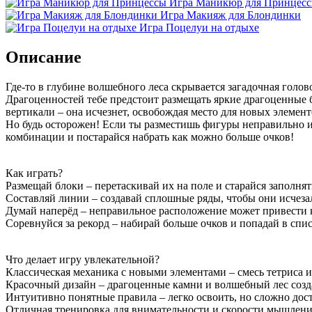
Игра Маникюр для Принцес
Игра Макияж для Блондинки
Игра Поцелуи на отдыхе
Описание
Где-то в глубине волшебного леса скрывается загадочная голо
Драгоценностей тебе предстоит размещать яркие драгоценные 
вертикали – она исчезнет, освобождая место для новых элемент
Но будь осторожен! Если ты разместишь фигуры неправильно и 
комбинации и постарайся набрать как можно больше очков!
Как играть?
Размещай блоки – перетаскивай их на поле и старайся заполнят
Составляй линии – создавай сплошные ряды, чтобы они исчеза
Думай наперёд – неправильное расположение может привести к 
Соревнуйся за рекорд – набирай больше очков и попадай в спи
Что делает игру увлекательной?
Классическая механика с новыми элементами – смесь тетриса 
Красочный дизайн – драгоценные камни и волшебный лес созд
Интуитивно понятные правила – легко освоить, но сложно дост
Отличная тренировка для внимательности и скорости мышления