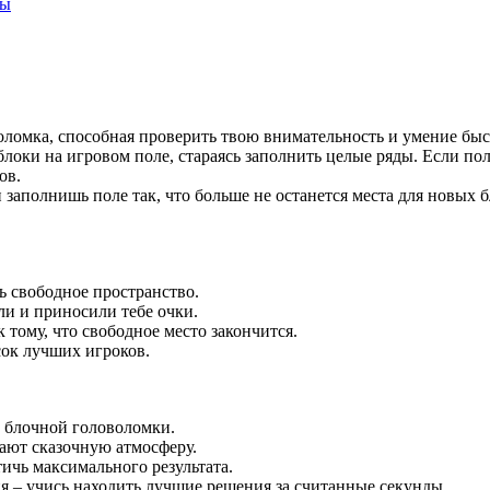
сы
воломка, способная проверить твою внимательность и умение быс
блоки на игровом поле, стараясь заполнить целые ряды. Если п
ов.
заполнишь поле так, что больше не останется места для новых б
ь свободное пространство.
ли и приносили тебе очки.
тому, что свободное место закончится.
сок лучших игроков.
и блочной головоломки.
ают сказочную атмосферу.
ичь максимального результата.
 – учись находить лучшие решения за считанные секунды.