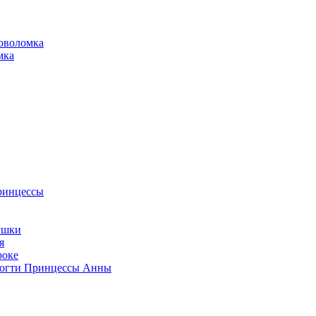
оволомка
мка
ринцессы
ушки
я
роке
Ногти Принцессы Анны