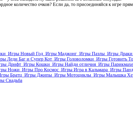
ордное количество очков? Если да, то присоединяйся к игре пря
лки
Игры Новый Год
Игры Маджонг
Игры Пазлы
Игры Драки
ры Леди Баг и Супер Кот
Игры Головоломки
Игры Готовить Т
гры Дрифт
Игры Кошки
Игры Найди отличия
Игры Парикмахе
гры Ножи
Игры Про Космос
Игры Игра в Кальмара
Игры Пан
Игры Братц
Игры Джипы
Игры Мотоциклы
Игры Малышка Хе
ры Свадьба