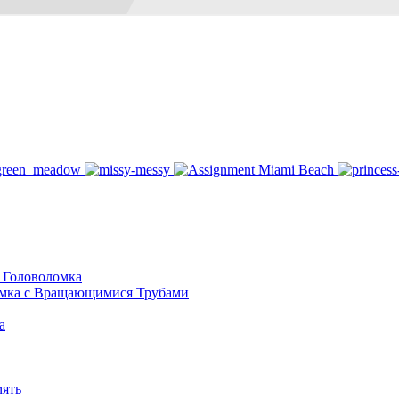
 Головоломка
омка с Вращающимися Трубами
а
мять