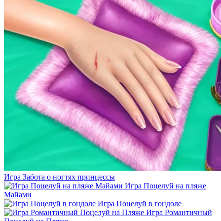
Игра Забота о ногтях принцессы
Игра Поцелуй на пляже
Майами
Игра Поцелуй в гондоле
Игра Романтичный