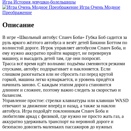
Игра История девушки-болельщицы
Игра Очень Модное
Преображение
Описание
В игре «Школьный автобус Спанч Боба» Губка Боб садится за
руль яркого жёлтого автобуса и везёт детей Бикини Боттом по
волнистой дороге. Игрок управляет автобусом Спанч Боба, и
ему нужно аккуратно пройти маршрут, не перевернув
машину, и высадить детей там, где они попросят.
Трасса всё время идёт волнами: подъёмы сменяются резкими
спусками, автобус подпрыгивает и наклоняется. Если
слишком разогнаться или не сбросить газ перед крутой
горкой, машина легко кувыркается, и уровень придётся
начинать заново. С каждым этапом дорога становится
длиннее и сложнее, поэтому важно следить за скоростью и
балансом.
Управление простое: стрелки клавиатуры или клавиши WASD
отвечают за движение вперёд и назад, а также за наклон
автобуса. Игра подойдёт поклонникам Спанч Боба и
любителям аркад с физикой, где нужно не просто жать газ, а
аккуратно удерживать транспорт на неровной дороге и
безопасно довозить маленьких пассажиров до нужных