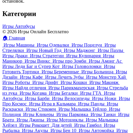
остановок.
Категории
Игры Автобусы
© 2026 Игры Онлайн Бесплатно
🏠
Главная
Игры Машины
Игры Одевалки
Игры Поцелуи
Игры
Стрелялки
Игры Новый Год
Игры Маджонг
Игры Пазлы
Игры Драки
Игры Стратегии
Игры Кулинария
Игры
Маникюр
Игры Винкс
Игры про Зомби
Игры Амонг Ас
Игры Леди Баг и Супер Кот
Игры Головоломки
Игры
Готовить Тортики
Игры Беременные
Игры Больница
Игры
Дизайн
Игры Кафе
Игры Лечить Зубы
Игры Монстер Хай
Игры Роботы
Игры Дрифт
Игры Кошки
Игры Макияж
Игры Найди отличия
Игры Парикмахерская
Игры Стрельба
из лука
Игры Когама
Игры Бегалки
Игры ГТА
Игры
Автобусы
Игры Барби
Игры Велосипеды
Игры Ножи
Игры
Про Космос
Игры Игра в Кальмара
Игры Панды
Игры
Раскраски
Игры Стикмен
Игры Малышка Тейлор
Игры
Полиция
Игры Кликеры
Игры Парковка
Игры Танки
Игры
Братц
Игры Джипы
Игры Мотоциклы
Игры Малышка
Хейзел
Игры Рикошет
Для детей
Игры Гамбол
Игры
Рыбалка
Игры Акулы
Игры Бен 10
Игры Автомойка
Игры