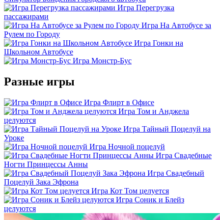
Игра Перегрузка
пассажирами
Игра На Автобусе за
Рулем по Городу
Игра Гонки на
Школьном Автобусе
Игра Монстр-Бус
Разные игры
Игра Флирт в Офисе
Игра Том и Анджела
целуются
Игра Тайный Поцелуй на
Уроке
Игра Ночной поцелуй
Игра Свадебные
Ногти Принцессы Анны
Игра Свадебный
Поцелуй Зака Эфрона
Игра Кот Том целуется
Игра Соник и Блейз
целуются