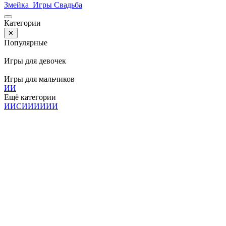
Змейка
Игры Свадьба
Категории
✕
Популярные
Игры для девочек
Игры для мальчиков
И
И
Ещё категории
И
И
С
И
И
И
И
И
И