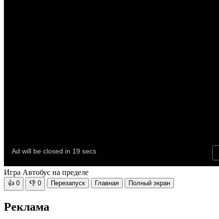
Игра Автобус на пределе
👍
0
👎
0
Перезапуск
Главная
Полный экран
Реклама