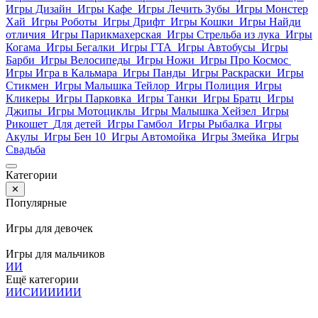
Игры Дизайн
Игры Кафе
Игры Лечить Зубы
Игры Монстер
Хай
Игры Роботы
Игры Дрифт
Игры Кошки
Игры Найди
отличия
Игры Парикмахерская
Игры Стрельба из лука
Игры
Когама
Игры Бегалки
Игры ГТА
Игры Автобусы
Игры
Барби
Игры Велосипеды
Игры Ножи
Игры Про Космос
Игры Игра в Кальмара
Игры Панды
Игры Раскраски
Игры
Стикмен
Игры Малышка Тейлор
Игры Полиция
Игры
Кликеры
Игры Парковка
Игры Танки
Игры Братц
Игры
Джипы
Игры Мотоциклы
Игры Малышка Хейзел
Игры
Рикошет
Для детей
Игры Гамбол
Игры Рыбалка
Игры
Акулы
Игры Бен 10
Игры Автомойка
Игры Змейка
Игры
Свадьба
Категории
✕
Популярные
Игры для девочек
Игры для мальчиков
И
И
Ещё категории
И
И
С
И
И
И
И
И
И