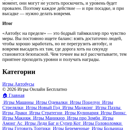
момент, они могут не успеть проскочить, и уровень будет
провален. Поэтому каждое действие — и при посадке, и при
высадке — нужно делать вовремя.
Итог
«Автобус на пределе» — это бодрый таймкиллер про чувство
меры. Вы постоянно ищете баланс: взять достаточно людей,
чтобы хорошо заработать, но не перегрузить автобус, и
вовремя высадить их там, где дорога хоть на секунду
становится безопасной. Чем точнее вы всё рассчитываете, тем
приятнее проходить уровни и получать награды.
Категории
Игры Автобусы
© 2026 Игры Онлайн Бесплатно
🏠
Главная
Игры Машины
Игры Одевалки
Игры Поцелуи
Игры
Стрелялки
Игры Новый Год
Игры Маджонг
Игры Пазлы
Игры Драки
Игры Стратегии
Игры Кулинария
Игры Винкс
Игры Макияж
Игры Маникюр
Игры про Зомби
Игры
Амонг Ас
Игры Леди Баг и Супер Кот
Игры Головоломки
Игры Готовить Тортики
Игры Беременные
Игры Больница