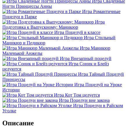
Игра Свадебные
Ногти Принцессы Анны
Игра Романтичные
Поцелуи в Парке
Игра
Подготовка к Выпускному: Маникюр
Игра Поцелуй в классе
Игра Стильный
Маникюр и Педикюр
Игра Маникюр
Маленькой Анжелы
Игра Внезапный поцелуй
Игра Соник и Блейз
целуются
Игра Тайный Поцелуй
Принцессы
Игра Поцелуй на Уроке
Истории
Игра Кот Том целуется
Игра Поцелуи вне закона
Игра Поцелуи в Райском
Уголке
Описание