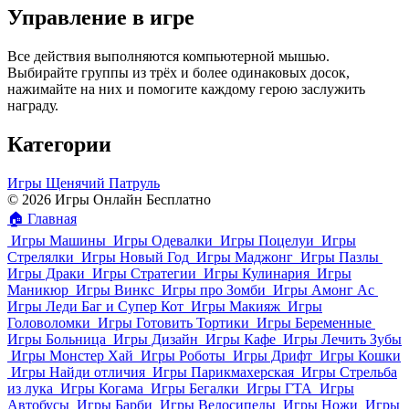
Управление в игре
Все действия выполняются компьютерной мышью.
Выбирайте группы из трёх и более одинаковых досок,
нажимайте на них и помогите каждому герою заслужить
награду.
Категории
Игры Щенячий Патруль
© 2026 Игры Онлайн Бесплатно
🏠
Главная
Игры Машины
Игры Одевалки
Игры Поцелуи
Игры
Стрелялки
Игры Новый Год
Игры Маджонг
Игры Пазлы
Игры Драки
Игры Стратегии
Игры Кулинария
Игры
Маникюр
Игры Винкс
Игры про Зомби
Игры Амонг Ас
Игры Леди Баг и Супер Кот
Игры Макияж
Игры
Головоломки
Игры Готовить Тортики
Игры Беременные
Игры Больница
Игры Дизайн
Игры Кафе
Игры Лечить Зубы
Игры Монстер Хай
Игры Роботы
Игры Дрифт
Игры Кошки
Игры Найди отличия
Игры Парикмахерская
Игры Стрельба
из лука
Игры Когама
Игры Бегалки
Игры ГТА
Игры
Автобусы
Игры Барби
Игры Велосипеды
Игры Ножи
Игры