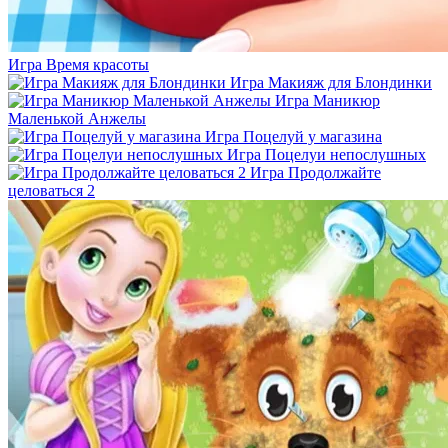
Игра Время красоты
Игра Макияж для Блондинки
Игра Маникюр
Маленькой Анжелы
Игра Поцелуй у магазина
Игра Поцелуи непослушных
Игра Продолжайте
целоваться 2