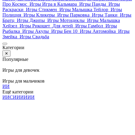
Про Космос
Игры Игра в Кальмара
Игры Панды
Игры
Раскраски
Игры Стикмен
Игры Малышка Тейлор
Игры
Полиция
Игры Кликеры
Игры Парковка
Игры Танки
Игры
Братц
Игры Джипы
Игры Мотоциклы
Игры Малышка
Хейзел
Игры Рикошет
Для детей
Игры Гамбол
Игры
Рыбалка
Игры Акулы
Игры Бен 10
Игры Автомойка
Игры
Змейка
Игры Свадьба
Категории
✕
Популярные
Игры для девочек
Игры для мальчиков
И
И
Ещё категории
И
И
С
И
И
И
И
И
И