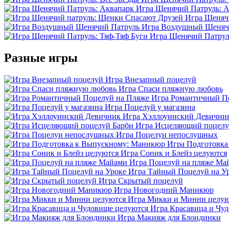
Игра Щенячий Патруль: 
Игра Щеняч
Игра Воздушный Щеняч
Игра Щенячий Патрул
Разные игры
Игра Внезапный поцелуй
Игра Спаси пляжную любовь
Игра Романтичный П
Игра Поцелуй у магазина
Игра Хэллоуинский Девични
Игра Исцеляющий поцелу
Игра Поцелуи непослушных
Игра Подготовк
Игра Соник и Блейз целуются
Игра Поцелуй на пляже Ма
Игра Тайный Поцелуй на У
Игра Скрытый поцелуй
Игра Новогодний Маникюр
Игра Микки и Минни целую
Игра Красавица и Чу
Игра Макияж для Блондинки