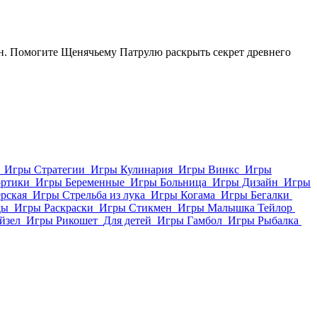
ан. Помогите Щенячьему Патрулю раскрыть секрет древнего
Игры Стратегии
Игры Кулинария
Игры Винкс
Игры
ортики
Игры Беременные
Игры Больница
Игры Дизайн
Игры
рская
Игры Стрельба из лука
Игры Когама
Игры Бегалки
ды
Игры Раскраски
Игры Стикмен
Игры Малышка Тейлор
йзел
Игры Рикошет
Для детей
Игры Гамбол
Игры Рыбалка