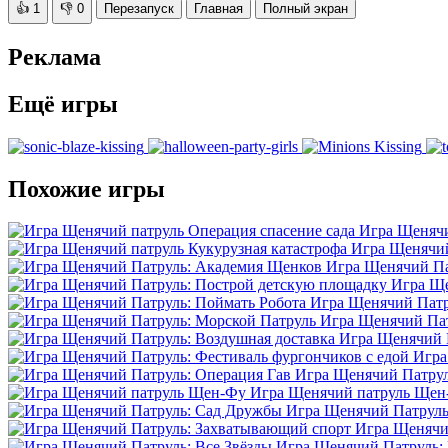
👍
1
👎
0
Перезапуск
Главная
Полный экран
Реклама
Ещё игры
Похожие игры
Игра Щенячи
Игра Щенячий
Игра Щенячий Па
Игра Ще
Игра Щенячий Патр
Игра Щенячий Пат
Игра Щенячий П
Игра
Игра Щенячий Патрул
Игра Щенячий патруль Щен
Игра Щенячий Патруль
Игра Щенячи
Игра Щенячий Патруль: 