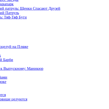
Аквапарк
ий патруль: Щенки Спасают Друзей
ий Патруль
ь: Тяф-Тяф Буги
оцелуй на Пляже
к
й Барби
а к Выпускному: Маникюр
йами
роке
тся
довище целуются