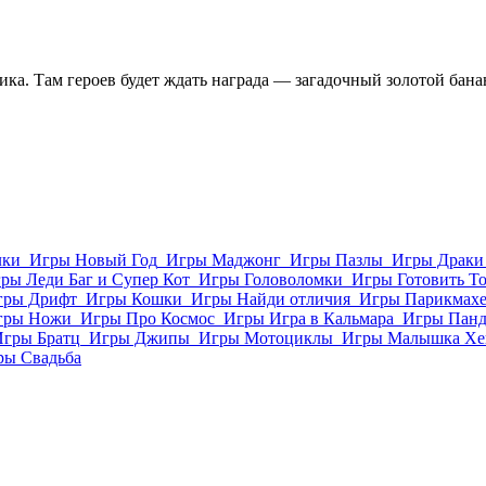
ика. Там героев будет ждать награда — загадочный золотой бан
лки
Игры Новый Год
Игры Маджонг
Игры Пазлы
Игры Драки
ры Леди Баг и Супер Кот
Игры Головоломки
Игры Готовить Т
гры Дрифт
Игры Кошки
Игры Найди отличия
Игры Парикмахе
гры Ножи
Игры Про Космос
Игры Игра в Кальмара
Игры Пан
Игры Братц
Игры Джипы
Игры Мотоциклы
Игры Малышка Хе
ры Свадьба