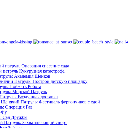
й патруль Операция спасение сада
 патруль Кукурузная катастрофа
труль: Академия Щенков
нячий Патруль: Построй детскую площадку
уль: Поймать Робота
руль: Морской Патруль
атруль: Воздушная доставка
 Щенячий Патруль: Фестиваль фургончиков с едой
ь: Операция Гав
-Фу
: Сад Дружбы
й Патруль: Захватывающий спорт
Все Звёзды