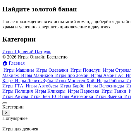
Найдите золотой банан
После прохождения всех испытаний команда доберётся до тайн
храма и успешно завершить приключение в джунглях.
Категории
Игры Щенячий Патруль
© 2026 Игры Онлайн Бесплатно
🏠
Главная
Игры Машины
Игры Одевалки
Игры Поцелуи
Игры Стреля
Макияж
Игры Маникюр
Игры про Зомби
Игры Амонг Ас
Иг
Кафе
Игры Лечить Зубы
Игры Монстер Хай
Игры Роботы
И
Игры ГТА
Игры Автобусы
Игры Барби
Игры Велосипеды
И
Игры Полиция
Игры Кликеры
Игры Парковка
Игры Танки
Игры Акулы
Игры Бен 10
Игры Автомойка
Игры Змейка
Иг
Категории
✕
Популярные
Игры для девочек