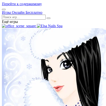
Перейти к содержимому
Открыть
Игры Онлайн Бесплатно
меню
Поиск
Ещё игры