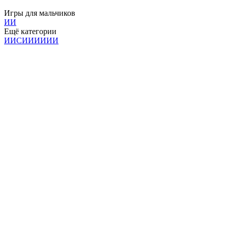
Игры для мальчиков
И
И
Ещё категории
И
И
С
И
И
И
И
И
И