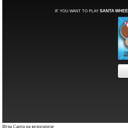
Игра Санта на велосипеде