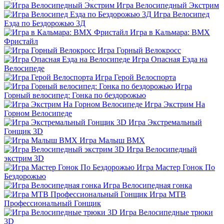
Игра Велосипедный Экстрим
Игра Велосипед
Езда по Бездорожью 3Д
Игра в Кальмара: BMX
Фристайл
Игра Горный Велокросс
Игра Опасная Езда на
Велосипеде
Игра Герой Велоспорта
Игра
Горный велосипед: Гонка по бездорожью
Игра Экстрим На
Горном Велосипеде
Игра Экстремальный
Гонщик 3D
Игра Малыш BMX
Игра Велосипедный
экстрим 3D
Игра Мастер Гонок По
Бездорожью
Игра Велосипедная гонка
Игра MTB
Профессиональный Гонщик
Игра Велосипедные трюки
3D