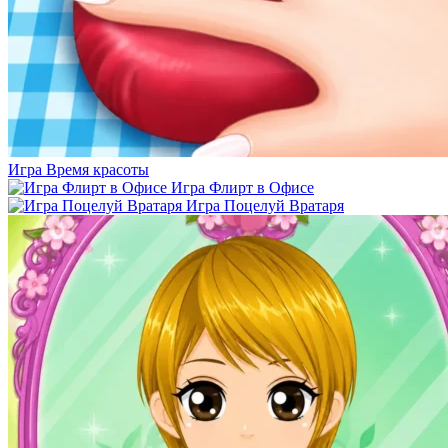
Игра Время красоты
Игра Флирт в Офисе
Игра Поцелуй Вратаря