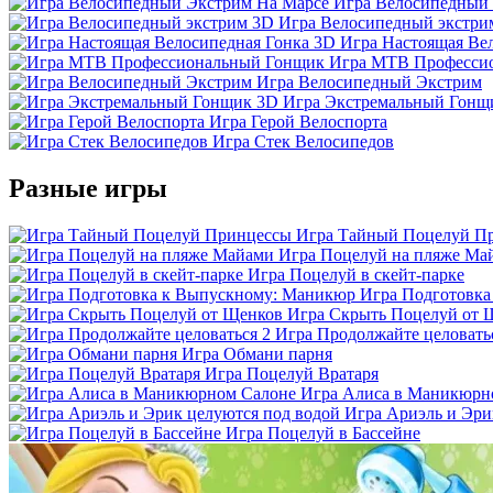
Игра Велосипедный
Игра Велосипедный экстри
Игра Настоящая Ве
Игра MTB Професси
Игра Велосипедный Экстрим
Игра Экстремальный Гонщ
Игра Герой Велоспорта
Игра Стек Велосипедов
Разные игры
Игра Тайный Поцелуй П
Игра Поцелуй на пляже Ма
Игра Поцелуй в скейт-парке
Игра Подготовк
Игра Скрыть Поцелуй от 
Игра Продолжайте целовать
Игра Обмани парня
Игра Поцелуй Вратаря
Игра Алиса в Маникюрн
Игра Ариэль и Эри
Игра Поцелуй в Бассейне