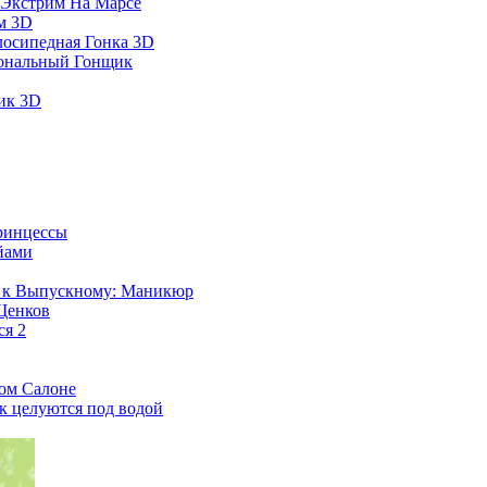
 Экстрим На Марсе
м 3D
лосипедная Гонка 3D
ональный Гонщик
ик 3D
ринцессы
йами
а к Выпускному: Маникюр
Щенков
ся 2
ом Салоне
к целуются под водой