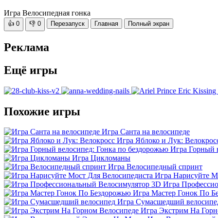
Игра Велосипедная гонка
👍
0
👎
0
Перезапуск
Главная
Полный экран
Реклама
Ещё игры
Похожие игры
Игра Санта на велосипеде
Игра Яблоко и Лук: Велокрос
Игра Горный 
Игра Цикломаны
Игра Велосипедный спринт
Игра Нарисуйте М
Игра Професси
Игра Мастер Гонок По Б
Игра Сумасшедший велосипе
Игра Экстрим На Горн