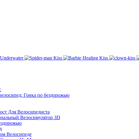
с
велосипед: Гонка по бездорожью
ост Для Велосипедиста
ональный Велосимулятор 3D
ездорожью
д
ом Велосипеде