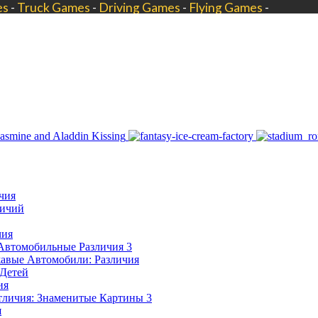
чия
личий
чия
Автомобильные Различия 3
авые Автомобили: Различия
 Детей
ия
тличия: Знаменитые Картины 3
я