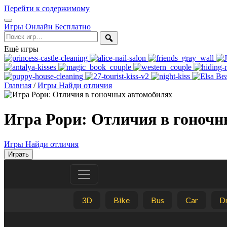
Перейти к содержимому
Открыть
Игры Онлайн Бесплатно
меню
Поиск
Ещё игры
Главная
/
Игры Найди отличия
Игра Рори: Отличия в гоночн
Игры Найди отличия
Играть