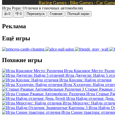
Игра Рори: Отличия в гоночных автомобилях
👍
0
👎
0
Перезапуск
Главная
Полный экран
Реклама
Ещё игры
Похожие игры
Игра Красивое Место: Разли
Игра Джунгли: Найди 5 от
Игра Кролик: Найди отличия
Игра Хэллоуин: Найди отли
Старые Ржавые 
Игра Старые Рж
Игра Найди отличия: День
Игра Мерседес: Найди отлич
Игра Найди О
Игра Синие трактора: отличи