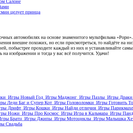
ом Салоне
йами
смин целует принца
очных автомобилях на основе знаменитого мультфильма «Рори».
жения внешне похожих, но если присмотреться, то найдёте на н
овней, побыстрее проходите каждый из них и устанавливайте са
 на изображении и тогда у вас всё получится. Удачи!
лки
Игры Новый Год
Игры Маджонг
Игры Пазлы
Игры Драки
ры Леди Баг и Супер Кот
Игры Головоломки
Игры Готовить Т
гры Дрифт
Игры Кошки
Игры Найди отличия
Игры Парикмахе
гры Ножи
Игры Про Космос
Игры Игра в Кальмара
Игры Пан
Игры Братц
Игры Джипы
Игры Мотоциклы
Игры Малышка Хе
ры Свадьба