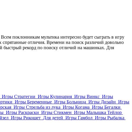
 Всем поклонникам мультика интересно будет сыграть в игру
их спрятанные отличия. Времени на поиск различий довольно
мый быстрый рекорд по поиску отличий на машинках. Для
Игры Стратегии
Игры Кулинария
Игры Винкс
Игры
ортики
Игры Беременные
Игры Больница
Игры Дизайн
Игры
рская
Игры Стрельба из лука
Игры Когама
Игры Бегалки
ды
Игры Раскраски
Игры Стикмен
Игры Малышка Тейлор
йзел
Игры Рикошет
Для детей
Игры Гамбол
Игры Рыбалка