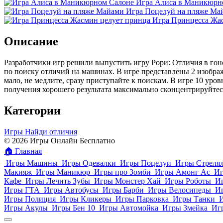
Игра Алиса в Маникюрн
Игра Поцелуй на пляже Ма
Игра Принцесса Жа
Описание
Разработчики игр решили выпустить игру Рори: Отличия в гон
по поиску отличий на машинах. В игре представлены 2 изобра
мало, не медлите, сразу приступайте к поискам. В игре 10 ур
получения хорошего результата максимально сконцентрируйтесь
Категории
Игры Найди отличия
© 2026 Игры Онлайн Бесплатно
🏠
Главная
Игры Машины
Игры Одевалки
Игры Поцелуи
Игры Стреля
Макияж
Игры Маникюр
Игры про Зомби
Игры Амонг Ас
Иг
Кафе
Игры Лечить Зубы
Игры Монстер Хай
Игры Роботы
И
Игры ГТА
Игры Автобусы
Игры Барби
Игры Велосипеды
И
Игры Полиция
Игры Кликеры
Игры Парковка
Игры Танки
Игры Акулы
Игры Бен 10
Игры Автомойка
Игры Змейка
Иг