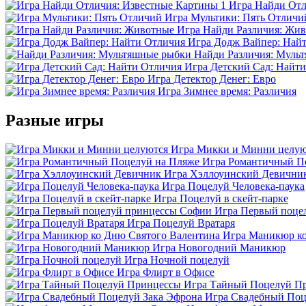
Игра Найди Отл
Игра Мультики: Пять Отличи
Игра Найди Различия: Жи
Игра Додж Вайпер: Най
Найди Различия: Муль
Игра Детский Сад: Найт
Игра Детектор Денег: Евро
Игра Зимнее время: Различия
Разные игры
Игра Микки и Минни целую
Игра Романтичный П
Игра Хэллоуинский Девични
Игра Поцелуй Человека-паука
Игра Поцелуй в скейт-парке
Игра Первый поце
Игра Поцелуй Вратаря
Игра Маникюр ко
Игра Новогодний Маникюр
Игра Ночной поцелуй
Игра Флирт в Офисе
Игра Тайный Поцелуй П
Игра Свадебный Поц