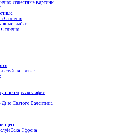
ичия: Известные Картины 1
й
вотные
ти Отличия
тяшные рыбки
и Отличия
тся
оцелуй на Пляже
к
луй принцессы Софии
 Дню Святого Валентина
ринцессы
елуй Зака Эфрона