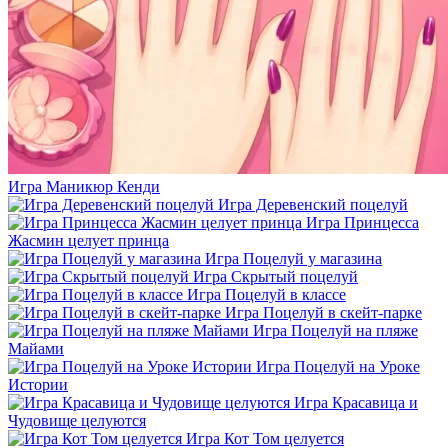
Игра Маникюр Кенди
Игра Деревенский поцелуй
Игра Принцесса
Жасмин целует принца
Игра Поцелуй у магазина
Игра Скрытый поцелуй
Игра Поцелуй в классе
Игра Поцелуй в скейт-парке
Игра Поцелуй на пляже
Майами
Игра Поцелуй на Уроке
Истории
Игра Красавица и
Чудовище целуются
Игра Кот Том целуется