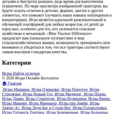
деталям и быстроты реакции, ведь время для выполнения
ограничено. По мере просмотра изображений тракторов, вы
будете искать отличия в деталях, формах, цветах и других
элементах, что поможет улучшить ваши навыки наблюдения и
концентрации. Игра является идеальной развлекательной и
обучающей платформой для любых возрастов, от детей до
взрослых, особенно для тех, кто увлекается сельским
хозяйством и механикой. «Blue Tractors Differences»
предлагает вам уникальное путешествие в мир
сельскохозяйственных машин, возможность тренировать свое
внимание и убедиться в том, что все тракторы соответствуют
самым высоким стандартам качества.
Категории
Игры Найди отличия
© 2026 Игры Онлайн Бесплатно
🏠
Главная
Игры Машины
Игры Одевалки
Игры Поцелуи
Игры
Стрелялки
Игры Новый Год
Игры Маджонг
Игры Пазлы
Игры Драки
Игры Стратегии
Игры Кулинария
Игры Винкс
Игры Макияж
Игры Маникюр
Игры про Зомби
Игры
Амонг Ас
Игры Леди Баг и Супер Кот
Игры Головоломки
Игры Готовить Тортики
Игры Беременные
Игры Больница