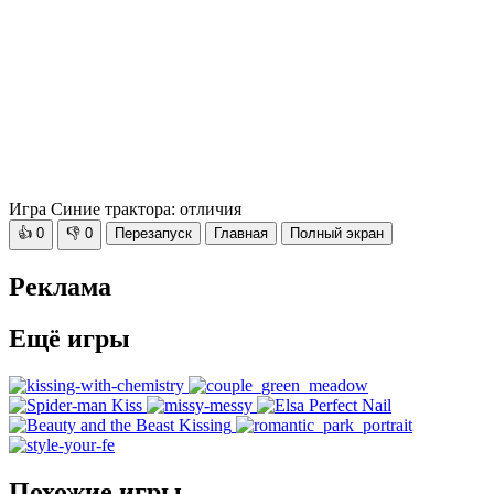
Игра Синие трактора: отличия
👍
0
👎
0
Перезапуск
Главная
Полный экран
Реклама
Ещё игры
Похожие игры