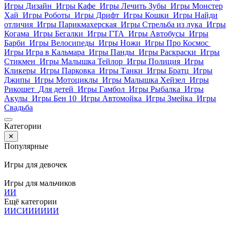
Игры Дизайн
Игры Кафе
Игры Лечить Зубы
Игры Монстер
Хай
Игры Роботы
Игры Дрифт
Игры Кошки
Игры Найди
отличия
Игры Парикмахерская
Игры Стрельба из лука
Игры
Когама
Игры Бегалки
Игры ГТА
Игры Автобусы
Игры
Барби
Игры Велосипеды
Игры Ножи
Игры Про Космос
Игры Игра в Кальмара
Игры Панды
Игры Раскраски
Игры
Стикмен
Игры Малышка Тейлор
Игры Полиция
Игры
Кликеры
Игры Парковка
Игры Танки
Игры Братц
Игры
Джипы
Игры Мотоциклы
Игры Малышка Хейзел
Игры
Рикошет
Для детей
Игры Гамбол
Игры Рыбалка
Игры
Акулы
Игры Бен 10
Игры Автомойка
Игры Змейка
Игры
Свадьба
Категории
✕
Популярные
Игры для девочек
Игры для мальчиков
И
И
Ещё категории
И
И
С
И
И
И
И
И
И