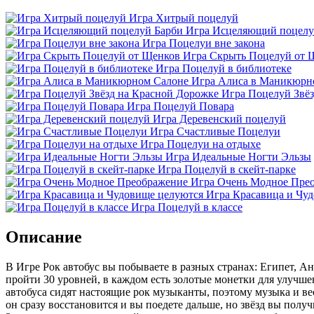
Игра Хитрый поцелуй
Игра Исцеляющий поцелу
Игра Поцелуи вне закона
Игра Скрыть Поцелуй от 
Игра Поцелуй в библиотеке
Игра Алиса в Маникюрн
Игра Поцелуй Звё
Игра Поцелуй Повара
Игра Деревенский поцелуй
Игра Счастливые Поцелуи
Игра Поцелуи на отдыхе
Игра Идеальные Ногти Эльзы
Игра Поцелуй в скейт-парке
Игра Очень Модное Пре
Игра Красавица и Чу
Игра Поцелуй в классе
Описание
В Игре Рок автобус вы побываете в разных странах: Египет, А
пройти 30 уровней, в каждом есть золотые монетки для улучшен
автобуса сидят настоящие рок музыканты, поэтому музыка и ве
он сразу восстановится и вы поедете дальше, но звёзд вы пол