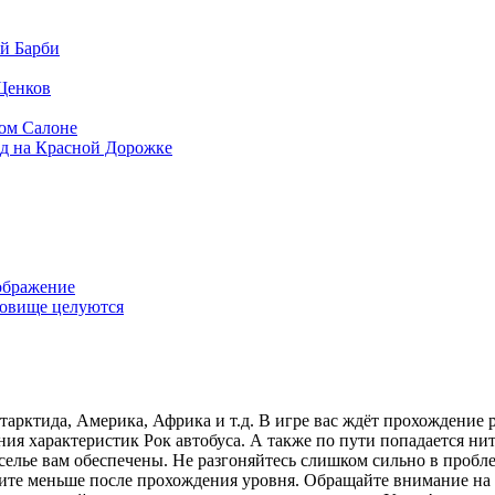
й Барби
Щенков
ом Салоне
зд на Красной Дорожке
ображение
довище целуются
нтарктида, Америка, Африка и т.д. В игре вас ждёт прохождение
ия характеристик Рок автобуса. А также по пути попадается нит
селье вам обеспечены. Не разгоняйтесь слишком сильно в пробле
учите меньше после прохождения уровня. Обращайте внимание на 