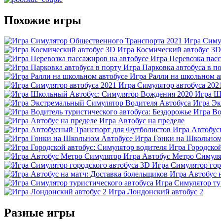
Похожие игры
Игра Симу
Игра Космический автобус 3D
Игра Перевозка пасс
Игра Парковка автобуса в п
Игра Ралли на школьном а
Игра Симулятор автобуса 202
Игра Ш
Игра Эк
Игра Во
Игра Автобус на пределе
Игра Автобус
Игра Гонки на Школьном
Игра Городской
Игра Автобус Метро Симул
Игра Симулятор гор
Игра Автобус 
Игра Симулятор ту
Игра Лондонский автобус 2
Разные игры