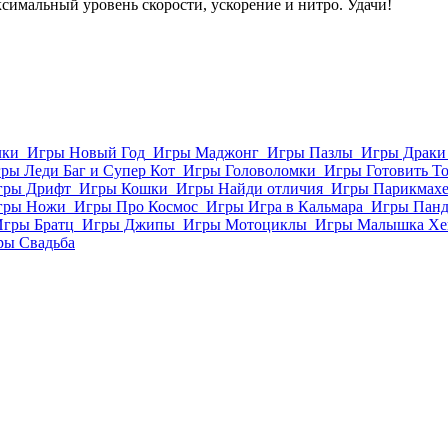
ксимальный уровень скорости, ускорение и нитро. Удачи!
лки
Игры Новый Год
Игры Маджонг
Игры Пазлы
Игры Драки
ры Леди Баг и Супер Кот
Игры Головоломки
Игры Готовить Т
гры Дрифт
Игры Кошки
Игры Найди отличия
Игры Парикмахе
гры Ножи
Игры Про Космос
Игры Игра в Кальмара
Игры Пан
Игры Братц
Игры Джипы
Игры Мотоциклы
Игры Малышка Хе
ры Свадьба