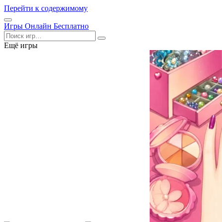
Перейти к содержимому
Открыть
Игры Онлайн Бесплатно
меню
Поиск
Ещё игры