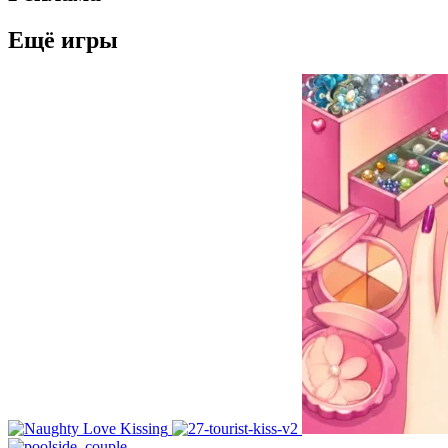
Ещё игры