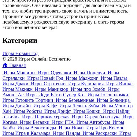
головоломок. Она идеально подходит для любителей моды и
тех, кто любит тренировать свою память и внимательность.
Пройдите все уровни, чтобы устроить принцессам
незабываемую рождественскую вечеринку и стать героем
этого волшебного вечера!
Категории
Игры Новый Год
© 2026 Игры Онлайн Бесплатно
🏠
Главная
Игры Машины
Игры Одевалки
Игры Поцелуи
Игры
Стрелялки
Игры Новый Год
Игры Маджонг
Игры Пазлы
Игры Драки
Игры Стратегии
Игры Кулинария
Игры Винкс
Игры Макияж
Игры Маникюр
Игры про Зомби
Игры
Амонг Ас
Игры Леди Баг и Супер Кот
Игры Головоломки
Игры Готовить Тортики
Игры Беременные
Игры Больница
Игры Дизайн
Игры Кафе
Игры Лечить Зубы
Игры Монстер
Хай
Игры Роботы
Игры Дрифт
Игры Кошки
Игры Найди
отличия
Игры Парикмахерская
Игры Стрельба из лука
Игры
Когама
Игры Бегалки
Игры ГТА
Игры Автобусы
Игры
Барби
Игры Велосипеды
Игры Ножи
Игры Про Космос
Игры Игра в Кальмара
Игры Панды
Игры Раскраски
Игры