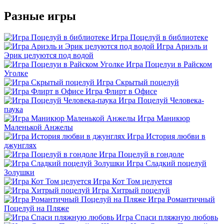
Разные игры
Игра Поцелуй в библиотеке
Игра Ариэль и
Эрик целуются под водой
Игра Поцелуи в Райском
Уголке
Игра Скрытый поцелуй
Игра Флирт в Офисе
Игра Поцелуй Человека-
паука
Игра Маникюр
Маленькой Анжелы
Игра История любви в
джунглях
Игра Поцелуй в гондоле
Игра Сладкий поцелуй
Золушки
Игра Кот Том целуется
Игра Хитрый поцелуй
Игра Романтичный
Поцелуй на Пляже
Игра Спаси пляжную любовь