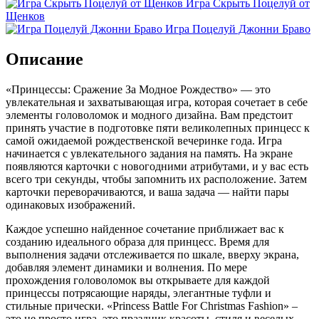
Игра Скрыть Поцелуй от
Щенков
Игра Поцелуй Джонни Браво
Описание
«Принцессы: Сражение За Модное Рождество» — это
увлекательная и захватывающая игра, которая сочетает в себе
элементы головоломок и модного дизайна. Вам предстоит
принять участие в подготовке пяти великолепных принцесс к
самой ожидаемой рождественской вечеринке года. Игра
начинается с увлекательного задания на память. На экране
появляются карточки с новогодними атрибутами, и у вас есть
всего три секунды, чтобы запомнить их расположение. Затем
карточки переворачиваются, и ваша задача — найти пары
одинаковых изображений.
Каждое успешно найденное сочетание приближает вас к
созданию идеального образа для принцесс. Время для
выполнения задачи отслеживается по шкале, вверху экрана,
добавляя элемент динамики и волнения. По мере
прохождения головоломок вы открываете для каждой
принцессы потрясающие наряды, элегантные туфли и
стильные прически. «Princess Battle For Christmas Fashion» –
это не просто игра, это праздник красоты, стиля и веселых