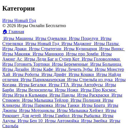
Категории
Игры Новый Год
© 2026 Игры Онлайн Бесплатно
🏠
Главная
Игры Машины
Игры Одевалки
Игры Поцелуи
Игры
Стрелялки
Игры Новый Год
Игры Маджонг
Игры Пазлы
Игры Драки
Игры Стратегии
Игры Кулинария
Игры Винкс
Игры Макияж
Игры Маникюр
Игры про Зомби
Игры
Амонг Ас
Игры Леди Баг и Супер Кот
Игры Головоломки
Игры Готовить Тортики
Игры Беременные
Игры Больница
Игры Дизайн
Игры Кафе
Игры Лечить Зубы
Игры Монстер
Хай
Игры Роботы
Игры Дрифт
Игры Кошки
Игры Найди
отличия
Игры Парикмахерская
Игры Стрельба из лука
Игры
Когама
Игры Бегалки
Игры ГТА
Игры Автобусы
Игры
Барби
Игры Велосипеды
Игры Ножи
Игры Про Космос
Игры Игра в Кальмара
Игры Панды
Игры Раскраски
Игры
Стикмен
Игры Малышка Тейлор
Игры Полиция
Игры
Кликеры
Игры Парковка
Игры Танки
Игры Братц
Игры
Джипы
Игры Мотоциклы
Игры Малышка Хейзел
Игры
Рикошет
Для детей
Игры Гамбол
Игры Рыбалка
Игры
Акулы
Игры Бен 10
Игры Автомойка
Игры Змейка
Игры
Свадьба