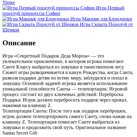
Уроке
Игра Первый
поцелуй принцессы Софии
Игра Макияж для Блондинки
Игра Скрыть Поцелуй от
Щенков
Описание
Игра «Секретный Подарок Деда Мороза» — это
увлекательное приключение, в котором игроки помогают
Санте Клаусу выбраться из ловушки в таинственном лесу.
Сюжет игры разворачивается в канун Рождества, когда Санта,
развозя подарки детям по всему миру, заблудился и попал в
ловушку. Основной задачей игрока является использование
уникальной способности Санты — телепортации. Игровой
процесс состоит из двух ключевых действий: Переброска
Подарка: Игрок должен перебросить подарок через провал,
нажимая на клавишу Z.
Телепортация Санты: После того как подарок переброшен,
игрок должен телепортировать самого Санту, снова нажав на
клавишу Z. Телепортация помогает Санте выбраться из
ловушки и продолжить свой путь. Оригинальное название
Santas Secret Gift