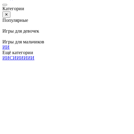
Категории
✕
Популярные
Игры для девочек
Игры для мальчиков
И
И
Ещё категории
И
И
С
И
И
И
И
И
И