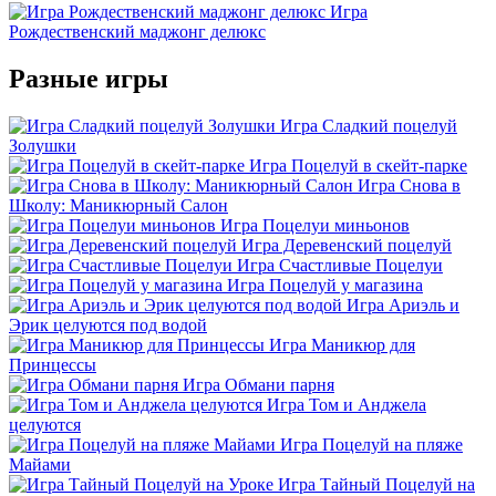
Игра
Рождественский маджонг делюкс
Разные игры
Игра Сладкий поцелуй
Золушки
Игра Поцелуй в скейт-парке
Игра Снова в
Школу: Маникюрный Салон
Игра Поцелуи миньонов
Игра Деревенский поцелуй
Игра Счастливые Поцелуи
Игра Поцелуй у магазина
Игра Ариэль и
Эрик целуются под водой
Игра Маникюр для
Принцессы
Игра Обмани парня
Игра Том и Анджела
целуются
Игра Поцелуй на пляже
Майами
Игра Тайный Поцелуй на