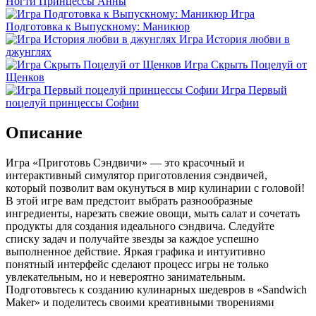
Ногти Принцессы Анны
Игра
Подготовка к Выпускному: Маникюр
Игра История любви в
джунглях
Игра Скрыть Поцелуй от
Щенков
Игра Первый
поцелуй принцессы Софии
Описание
Игра «Приготовь Сэндвичи» — это красочный и
интерактивный симулятор приготовления сэндвичей,
который позволит вам окунуться в мир кулинарии с головой!
В этой игре вам предстоит выбрать разнообразные
ингредиенты, нарезать свежие овощи, мыть салат и сочетать
продукты для создания идеального сэндвича. Следуйте
списку задач и получайте звезды за каждое успешно
выполненное действие. Яркая графика и интуитивно
понятный интерфейс сделают процесс игры не только
увлекательным, но и невероятно занимательным.
Подготовьтесь к созданию кулинарных шедевров в «Sandwich
Maker» и поделитесь своими креативными творениями