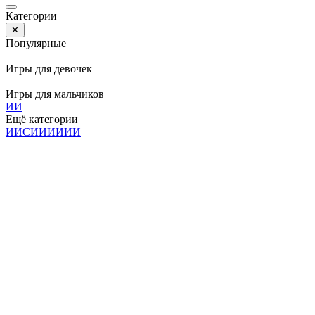
Категории
✕
Популярные
Игры для девочек
Игры для мальчиков
И
И
Ещё категории
И
И
С
И
И
И
И
И
И