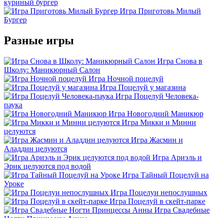
куриный бургер
Игра Приготовь Милый
Бургер
Разные игры
Игра Снова в
Школу: Маникюрный Салон
Игра Ночной поцелуй
Игра Поцелуй у магазина
Игра Поцелуй Человека-
паука
Игра Новогодний Маникюр
Игра Микки и Минни
целуются
Игра Жасмин и
Аладдин целуются
Игра Ариэль и
Эрик целуются под водой
Игра Тайный Поцелуй на
Уроке
Игра Поцелуи непослушных
Игра Поцелуй в скейт-парке
Игра Свадебные