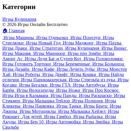
Категории
Игры Кулинария
© 2026 Игры Онлайн Бесплатно
🏠
Главная
Игры Машины
Игры Одевалки
Игры Поцелуи
Игры
Стрелялки
Игры Новый Год
Игры Маджонг
Игры Пазлы
Игры Драки
Игры Стратегии
Игры Кулинария
Игры Винкс
Игры Макияж
Игры Маникюр
Игры про Зомби
Игры
Амонг Ас
Игры Леди Баг и Супер Кот
Игры Головоломки
Игры Готовить Тортики
Игры Беременные
Игры Больница
Игры Дизайн
Игры Кафе
Игры Лечить Зубы
Игры Монстер
Хай
Игры Роботы
Игры Дрифт
Игры Кошки
Игры Найди
отличия
Игры Парикмахерская
Игры Стрельба из лука
Игры
Когама
Игры Бегалки
Игры ГТА
Игры Автобусы
Игры
Барби
Игры Велосипеды
Игры Ножи
Игры Про Космос
Игры Игра в Кальмара
Игры Панды
Игры Раскраски
Игры
Стикмен
Игры Малышка Тейлор
Игры Полиция
Игры
Кликеры
Игры Парковка
Игры Танки
Игры Братц
Игры
Джипы
Игры Мотоциклы
Игры Малышка Хейзел
Игры
Рикошет
Для детей
Игры Гамбол
Игры Рыбалка
Игры
Акулы
Игры Бен 10
Игры Автомойка
Игры Змейка
Игры
Свадьба