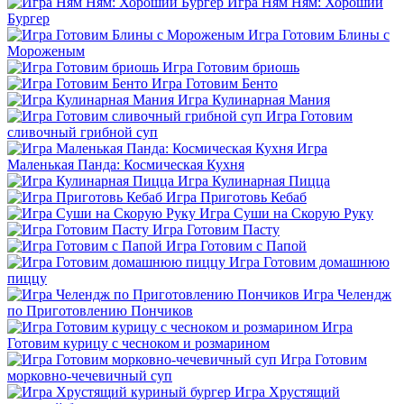
Игра Ням Ням: Хороший
Бургер
Игра Готовим Блины с
Мороженым
Игра Готовим бриошь
Игра Готовим Бенто
Игра Кулинарная Мания
Игра Готовим
сливочный грибной суп
Игра
Маленькая Панда: Космическая Кухня
Игра Кулинарная Пицца
Игра Приготовь Кебаб
Игра Суши на Скорую Руку
Игра Готовим Пасту
Игра Готовим с Папой
Игра Готовим домашнюю
пиццу
Игра Челендж
по Приготовлению Пончиков
Игра
Готовим курицу с чесноком и розмарином
Игра Готовим
морковно-чечевичный суп
Игра Хрустящий