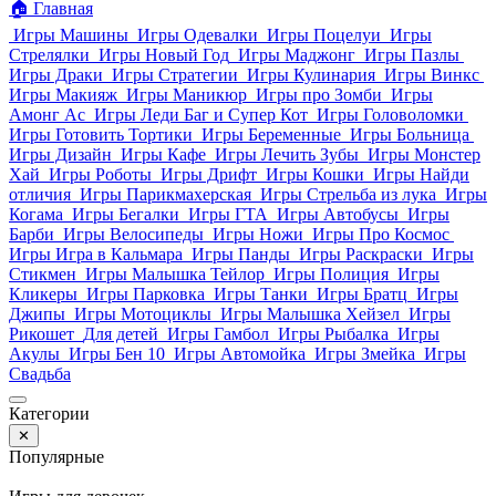
🏠
Главная
Игры Машины
Игры Одевалки
Игры Поцелуи
Игры
Стрелялки
Игры Новый Год
Игры Маджонг
Игры Пазлы
Игры Драки
Игры Стратегии
Игры Кулинария
Игры Винкс
Игры Макияж
Игры Маникюр
Игры про Зомби
Игры
Амонг Ас
Игры Леди Баг и Супер Кот
Игры Головоломки
Игры Готовить Тортики
Игры Беременные
Игры Больница
Игры Дизайн
Игры Кафе
Игры Лечить Зубы
Игры Монстер
Хай
Игры Роботы
Игры Дрифт
Игры Кошки
Игры Найди
отличия
Игры Парикмахерская
Игры Стрельба из лука
Игры
Когама
Игры Бегалки
Игры ГТА
Игры Автобусы
Игры
Барби
Игры Велосипеды
Игры Ножи
Игры Про Космос
Игры Игра в Кальмара
Игры Панды
Игры Раскраски
Игры
Стикмен
Игры Малышка Тейлор
Игры Полиция
Игры
Кликеры
Игры Парковка
Игры Танки
Игры Братц
Игры
Джипы
Игры Мотоциклы
Игры Малышка Хейзел
Игры
Рикошет
Для детей
Игры Гамбол
Игры Рыбалка
Игры
Акулы
Игры Бен 10
Игры Автомойка
Игры Змейка
Игры
Свадьба
Категории
✕
Популярные