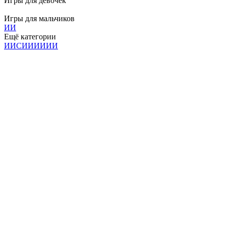
Игры для девочек
Игры для мальчиков
И
И
Ещё категории
И
И
С
И
И
И
И
И
И