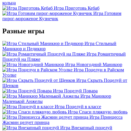
кольца
Игра Приготовь Кебаб
Игра Готовим
пирог-мороженое Кузнечик
Разные игры
Игра Стильный
Маникюр и Педикюр
Игра Романтичный
Поцелуй на Пляже
Игра Новогодний Маникюр
Игра Поцелуи в Райском
Уголке
Игра Скрыть Поцелуй от
Щенков
Игра Поцелуй Повара
Игра Маникюр
Маленькой Анжелы
Игра Поцелуй в классе
Игра Спаси пляжную любовь
Игра Принцесса
Жасмин целует принца
Игра Внезапный поцелуй