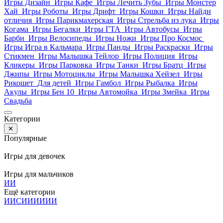
Игры Дизайн
Игры Кафе
Игры Лечить Зубы
Игры Монстер
Хай
Игры Роботы
Игры Дрифт
Игры Кошки
Игры Найди
отличия
Игры Парикмахерская
Игры Стрельба из лука
Игры
Когама
Игры Бегалки
Игры ГТА
Игры Автобусы
Игры
Барби
Игры Велосипеды
Игры Ножи
Игры Про Космос
Игры Игра в Кальмара
Игры Панды
Игры Раскраски
Игры
Стикмен
Игры Малышка Тейлор
Игры Полиция
Игры
Кликеры
Игры Парковка
Игры Танки
Игры Братц
Игры
Джипы
Игры Мотоциклы
Игры Малышка Хейзел
Игры
Рикошет
Для детей
Игры Гамбол
Игры Рыбалка
Игры
Акулы
Игры Бен 10
Игры Автомойка
Игры Змейка
Игры
Свадьба
Категории
✕
Популярные
Игры для девочек
Игры для мальчиков
И
И
Ещё категории
И
И
С
И
И
И
И
И
И