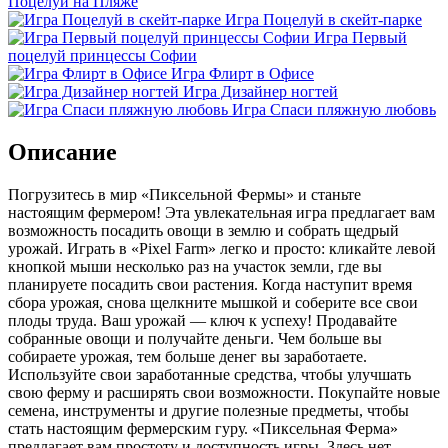
Поцелуй на Пляже
Игра Поцелуй в скейт-парке
Игра Первый
поцелуй принцессы Софии
Игра Флирт в Офисе
Игра Дизайнер ногтей
Игра Спаси пляжную любовь
Описание
Погрузитесь в мир «Пиксельной Фермы» и станьте
настоящим фермером! Эта увлекательная игра предлагает вам
возможность посадить овощи в землю и собрать щедрый
урожай. Играть в «Pixel Farm» легко и просто: кликайте левой
кнопкой мыши несколько раз на участок земли, где вы
планируете посадить свои растения. Когда наступит время
сбора урожая, снова щелкните мышкой и соберите все свои
плоды труда. Ваш урожай — ключ к успеху! Продавайте
собранные овощи и получайте деньги. Чем больше вы
собираете урожая, тем больше денег вы заработаете.
Используйте свои заработанные средства, чтобы улучшать
свою ферму и расширять свои возможности. Покупайте новые
семена, инструменты и другие полезные предметы, чтобы
стать настоящим фермерским гуру. «Пиксельная Ферма»
предлагает вам простоту и доступность игры. Здесь нет