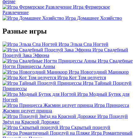
ферме
Игра Фермерское
Развлечение
Игра Домашнее Хозяйство
Разные игры
Игра Эльза Спа Ногтей
Игра Свадебный
Поцелуй Зака Эфрона
Игра Свадебные
Ногти Принцессы Анны
Игра Новогодний Маникюр
Игра Кот Том целуется
Игра Тайный Поцелуй
Принцессы
Игра Модный Бутик для
Ногтей
Игра Принцесса
Жасмин целует принца
Игра Поцелуй
Звёзд на Красной Дорожке
Игра Скрытый поцелуй
Игра Романтичный