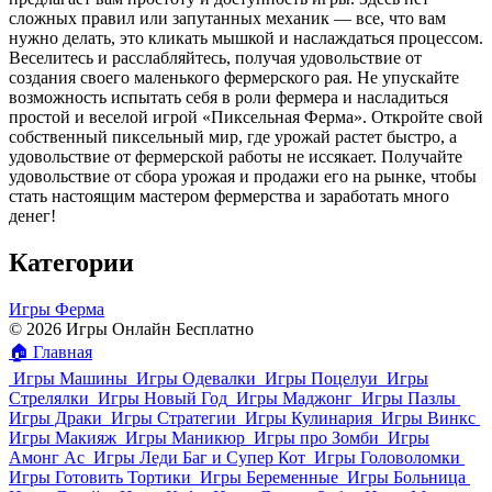
сложных правил или запутанных механик — все, что вам
нужно делать, это кликать мышкой и наслаждаться процессом.
Веселитесь и расслабляйтесь, получая удовольствие от
создания своего маленького фермерского рая. Не упускайте
возможность испытать себя в роли фермера и насладиться
простой и веселой игрой «Пиксельная Ферма». Откройте свой
собственный пиксельный мир, где урожай растет быстро, а
удовольствие от фермерской работы не иссякает. Получайте
удовольствие от сбора урожая и продажи его на рынке, чтобы
стать настоящим мастером фермерства и заработать много
денег!
Категории
Игры Ферма
© 2026 Игры Онлайн Бесплатно
🏠
Главная
Игры Машины
Игры Одевалки
Игры Поцелуи
Игры
Стрелялки
Игры Новый Год
Игры Маджонг
Игры Пазлы
Игры Драки
Игры Стратегии
Игры Кулинария
Игры Винкс
Игры Макияж
Игры Маникюр
Игры про Зомби
Игры
Амонг Ас
Игры Леди Баг и Супер Кот
Игры Головоломки
Игры Готовить Тортики
Игры Беременные
Игры Больница