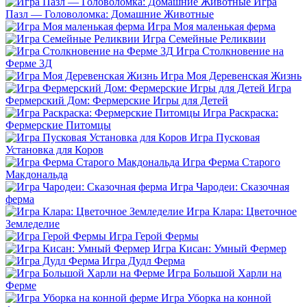
Игра
Пазл — Головоломка: Домашние Животные
Игра Моя маленькая ферма
Игра Семейные Реликвии
Игра Столкновение на
Ферме 3Д
Игра Моя Деревенская Жизнь
Игра
Фермерский Дом: Фермерские Игры для Детей
Игра Раскраска:
Фермерские Питомцы
Игра Пусковая
Установка для Коров
Игра Ферма Старого
Макдональда
Игра Чародеи: Сказочная
ферма
Игра Клара: Цветочное
Земледелие
Игра Герой Фермы
Игра Кисан: Умный Фермер
Игра Дудл Ферма
Игра Большой Харли на
Ферме
Игра Уборка на конной