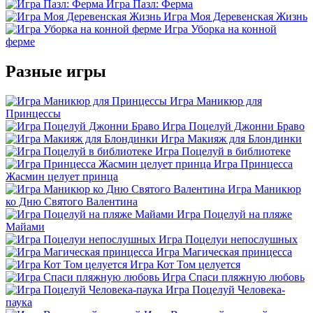
Игра Пазл: Ферма
Игра Моя Деревенская Жизнь
Игра Уборка на конной
ферме
Разные игры
Игра Маникюр для
Принцессы
Игра Поцелуй Джонни Браво
Игра Макияж для Блондинки
Игра Поцелуй в библиотеке
Игра Принцесса
Жасмин целует принца
Игра Маникюр
ко Дню Святого Валентина
Игра Поцелуй на пляже
Майами
Игра Поцелуи непослушных
Игра Магическая принцесса
Игра Кот Том целуется
Игра Спаси пляжную любовь
Игра Поцелуй Человека-
паука