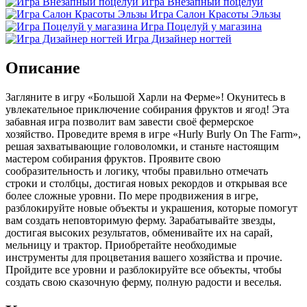
Игра Внезапный поцелуй
Игра Салон Красоты Эльзы
Игра Поцелуй у магазина
Игра Дизайнер ногтей
Описание
Загляните в игру «Большой Харли на Ферме»! Окунитесь в
увлекательное приключение собирания фруктов и ягод! Эта
забавная игра позволит вам завести своё фермерское
хозяйство. Проведите время в игре «Hurly Burly On The Farm»,
решая захватывающие головоломки, и станьте настоящим
мастером собирания фруктов. Проявите свою
сообразительность и логику, чтобы правильно отмечать
строки и столбцы, достигая новых рекордов и открывая все
более сложные уровни. По мере продвижения в игре,
разблокируйте новые объекты и украшения, которые помогут
вам создать неповторимую ферму. Зарабатывайте звезды,
достигая высоких результатов, обменивайте их на сарай,
мельницу и трактор. Приобретайте необходимые
инструменты для процветания вашего хозяйства и прочие.
Пройдите все уровни и разблокируйте все объекты, чтобы
создать свою сказочную ферму, полную радости и веселья.