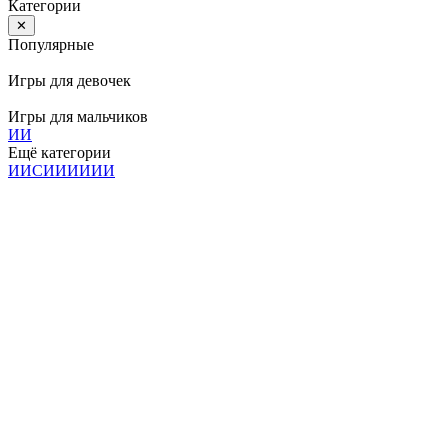
Категории
✕
Популярные
Игры для девочек
Игры для мальчиков
И
И
Ещё категории
И
И
С
И
И
И
И
И
И