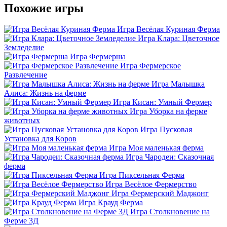
Похожие игры
Игра Весёлая Куриная Ферма
Игра Клара: Цветочное
Земледелие
Игра Фермерша
Игра Фермерское
Развлечение
Игра Малышка
Алиса: Жизнь на ферме
Игра Кисан: Умный Фермер
Игра Уборка на ферме
животных
Игра Пусковая
Установка для Коров
Игра Моя маленькая ферма
Игра Чародеи: Сказочная
ферма
Игра Пиксельная Ферма
Игра Весёлое Фермерство
Игра Фермерский Маджонг
Игра Крауд Ферма
Игра Столкновение на
Ферме 3Д