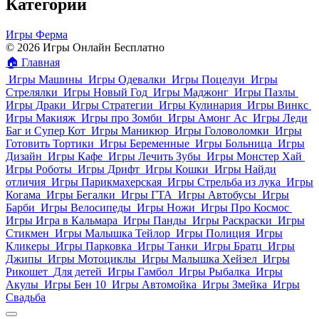
Категории
Игры Ферма
© 2026 Игры Онлайн Бесплатно
🏠
Главная
Игры Машины
Игры Одевалки
Игры Поцелуи
Игры
Стрелялки
Игры Новый Год
Игры Маджонг
Игры Пазлы
Игры Драки
Игры Стратегии
Игры Кулинария
Игры Винкс
Игры Макияж
Игры про Зомби
Игры Амонг Ас
Игры Леди
Баг и Супер Кот
Игры Маникюр
Игры Головоломки
Игры
Готовить Тортики
Игры Беременные
Игры Больница
Игры
Дизайн
Игры Кафе
Игры Лечить Зубы
Игры Монстер Хай
Игры Роботы
Игры Дрифт
Игры Кошки
Игры Найди
отличия
Игры Парикмахерская
Игры Стрельба из лука
Игры
Когама
Игры Бегалки
Игры ГТА
Игры Автобусы
Игры
Барби
Игры Велосипеды
Игры Ножи
Игры Про Космос
Игры Игра в Кальмара
Игры Панды
Игры Раскраски
Игры
Стикмен
Игры Малышка Тейлор
Игры Полиция
Игры
Кликеры
Игры Парковка
Игры Танки
Игры Братц
Игры
Джипы
Игры Мотоциклы
Игры Малышка Хейзел
Игры
Рикошет
Для детей
Игры Гамбол
Игры Рыбалка
Игры
Акулы
Игры Бен 10
Игры Автомойка
Игры Змейка
Игры
Свадьба