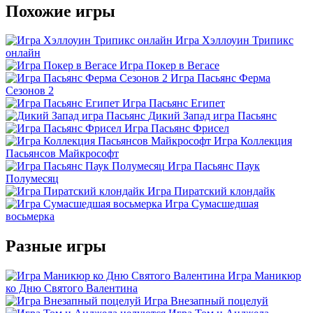
Похожие игры
Игра Хэллоуин Трипикс
онлайн
Игра Покер в Вегасе
Игра Пасьянс Ферма
Сезонов 2
Игра Пасьянс Египет
Дикий Запад игра Пасьянс
Игра Пасьянс Фрисел
Игра Коллекция
Пасьянсов Майкрософт
Игра Пасьянс Паук
Полумесяц
Игра Пиратский клондайк
Игра Сумасшедшая
восьмерка
Разные игры
Игра Маникюр
ко Дню Святого Валентина
Игра Внезапный поцелуй