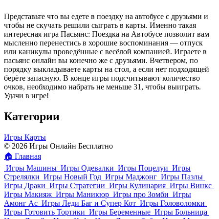
Представьте что вы едете в поездку на автобусе с друзьями и
чтобы не скучать решили сыграть в карты. Именно такая
интересная игра Пасьянс: Поездка на Автобусе позволит вам
мысленно перенестись в хорошие воспоминания — отпуск
или каникулы проведённые с весёлой компанией. Играете в
пасьянс онлайн вы конечно же с друзьями. Вчетвером, по
порядку выкладываете карты на стол, а если нет подходящей
берёте запасную. В конце игры подсчитывают количество
очков, необходимо набрать не меньше 31, чтобы выиграть.
Удачи в игре!
Категории
Игры Карты
© 2026 Игры Онлайн Бесплатно
🏠
Главная
Игры Машины
Игры Одевалки
Игры Поцелуи
Игры
Стрелялки
Игры Новый Год
Игры Маджонг
Игры Пазлы
Игры Драки
Игры Стратегии
Игры Кулинария
Игры Винкс
Игры Макияж
Игры Маникюр
Игры про Зомби
Игры
Амонг Ас
Игры Леди Баг и Супер Кот
Игры Головоломки
Игры Готовить Тортики
Игры Беременные
Игры Больница