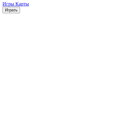
Игры Карты
Играть