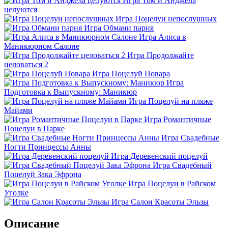
Игра Том и Анджела
целуются
Игра Поцелуи непослушных
Игра Обмани парня
Игра Алиса в
Маникюрном Салоне
Игра Продолжайте
целоваться 2
Игра Поцелуй Повара
Игра
Подготовка к Выпускному: Маникюр
Игра Поцелуй на пляже
Майами
Игра Романтичные
Поцелуи в Парке
Игра Свадебные
Ногти Принцессы Анны
Игра Деревенский поцелуй
Игра Свадебный
Поцелуй Зака Эфрона
Игра Поцелуи в Райском
Уголке
Игра Салон Красоты Эльзы
Описание