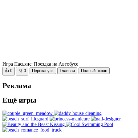
Игра Пасьянс: Поездка на Автобусе
👍
0
👎
0
Перезапуск
Главная
Полный экран
Реклама
Ещё игры