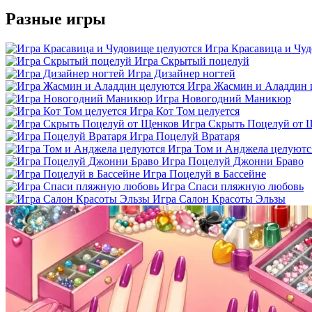
Разные игры
Игра Красавица и Чу
Игра Скрытый поцелуй
Игра Дизайнер ногтей
Игра Жасмин и Аладдин 
Игра Новогодний Маникюр
Игра Кот Том целуется
Игра Скрыть Поцелуй от 
Игра Поцелуй Вратаря
Игра Том и Анджела целуютс
Игра Поцелуй Джонни Браво
Игра Поцелуй в Бассейне
Игра Спаси пляжную любовь
Игра Салон Красоты Эльзы