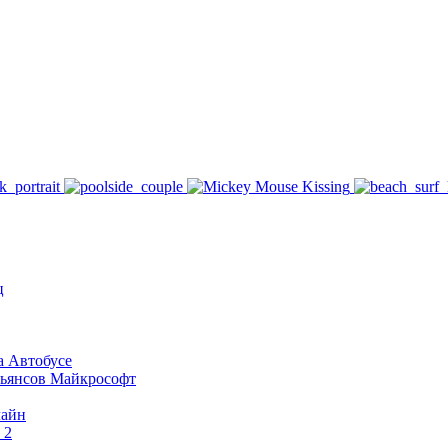
ц
а Автобусе
сьянсов Майкрософт
лайн
 2