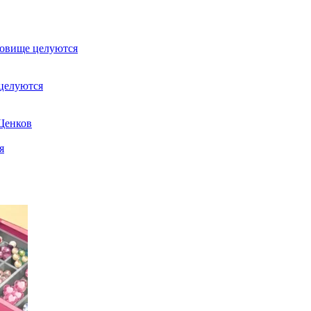
довище целуются
целуются
Щенков
я