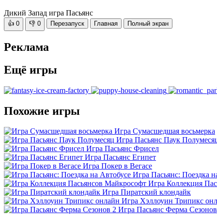
Дикий Запад игра Пасьянс
👍
0
👎
0
Перезапуск
Главная
Полный экран
Реклама
Ещё игры
Похожие игры
Игра Сумасшедшая восьмерка
Игра Пасьянс Паук Полумеся
Игра Пасьянс Фрисел
Игра Пасьянс Египет
Игра Покер в Вегасе
Игра Пасьянс: Поездка н
Игра Коллекция Па
Игра Пиратский клондайк
Игра Хэллоуин Трипикс он
Игра Пасьянс Ферма Сезонов