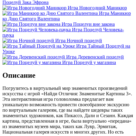
Поцелуй Зака Эфрона
Игра Новогодний Маникюр
Игра Маникюр
ко Дню Святого Валентина
Игра Поцелуи вне закона
Игра Поцелуй Человека-
паука
Игра Ночной поцелуй
Игра Тайный Поцелуй на
Уроке
Игра Деревенский поцелуй
Игра Поцелуй у магазина
Описание
Погрузитесь в виртуальный мир знаменитых произведений
искусства с игрой «Найди Отличия: Знаменитые Картины 3».
Эта интерактивная игра головоломка предлагает вам
уникальную возможность провести своеобразное экскурсию
по виртуальным галереям, где вы найдете шедевры таких
знаменитых художников, как Пикассо, Дали и Сезанн. Каждая
картина, представленная в игре, была виртуально «передана»
из знаменитых музеев мира, таких как Лувр, Эрмитаж,
Национальная галерея искусств и многих других. Но есть