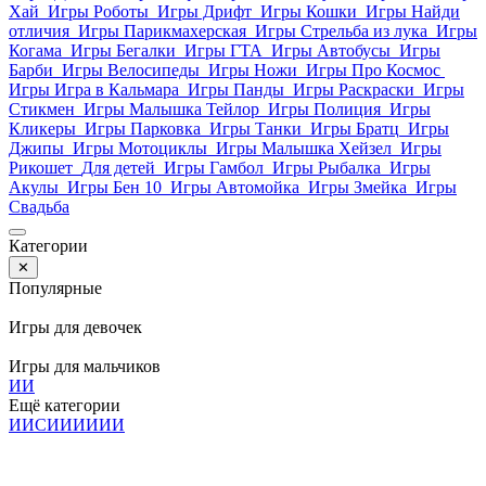
Хай
Игры Роботы
Игры Дрифт
Игры Кошки
Игры Найди
отличия
Игры Парикмахерская
Игры Стрельба из лука
Игры
Когама
Игры Бегалки
Игры ГТА
Игры Автобусы
Игры
Барби
Игры Велосипеды
Игры Ножи
Игры Про Космос
Игры Игра в Кальмара
Игры Панды
Игры Раскраски
Игры
Стикмен
Игры Малышка Тейлор
Игры Полиция
Игры
Кликеры
Игры Парковка
Игры Танки
Игры Братц
Игры
Джипы
Игры Мотоциклы
Игры Малышка Хейзел
Игры
Рикошет
Для детей
Игры Гамбол
Игры Рыбалка
Игры
Акулы
Игры Бен 10
Игры Автомойка
Игры Змейка
Игры
Свадьба
Категории
✕
Популярные
Игры для девочек
Игры для мальчиков
И
И
Ещё категории
И
И
С
И
И
И
И
И
И