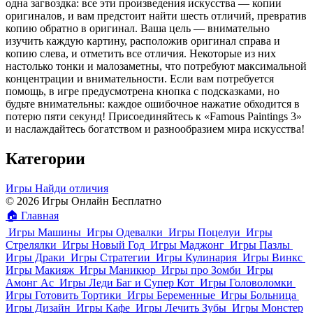
одна загвоздка: все эти произведения искусства — копии
оригиналов, и вам предстоит найти шесть отличий, превратив
копию обратно в оригинал. Ваша цель — внимательно
изучить каждую картину, расположив оригинал справа и
копию слева, и отметить все отличия. Некоторые из них
настолько тонки и малозаметны, что потребуют максимальной
концентрации и внимательности. Если вам потребуется
помощь, в игре предусмотрена кнопка с подсказками, но
будьте внимательны: каждое ошибочное нажатие обходится в
потерю пяти секунд! Присоединяйтесь к «Famous Paintings 3»
и наслаждайтесь богатством и разнообразием мира искусства!
Категории
Игры Найди отличия
© 2026 Игры Онлайн Бесплатно
🏠
Главная
Игры Машины
Игры Одевалки
Игры Поцелуи
Игры
Стрелялки
Игры Новый Год
Игры Маджонг
Игры Пазлы
Игры Драки
Игры Стратегии
Игры Кулинария
Игры Винкс
Игры Макияж
Игры Маникюр
Игры про Зомби
Игры
Амонг Ас
Игры Леди Баг и Супер Кот
Игры Головоломки
Игры Готовить Тортики
Игры Беременные
Игры Больница
Игры Дизайн
Игры Кафе
Игры Лечить Зубы
Игры Монстер