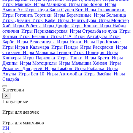
Игры Макияж
Игры Маникюр
Игры про Зомби
Игры
Амонг Ас
Игры Леди Баг и Супер Кот
Игры Головоломки
Игры Готовить Тортики
Игры Беременные
Игры Больница
Игры Дизайн
Игры Кафе
Игры Лечить Зубы
Игры Монстер
Хай
Игры Роботы
Игры Дрифт
Игры Кошки
Игры Найди
отличия
Игры Парикмахерская
Игры Стрельба из лука
Игры
Когама
Игры Бегалки
Игры ГТА
Игры Автобусы
Игры
Барби
Игры Велосипеды
Игры Ножи
Игры Про Космос
Игры Игра в Кальмара
Игры Панды
Игры Раскраски
Игры
Стикмен
Игры Малышка Тейлор
Игры Полиция
Игры
Кликеры
Игры Парковка
Игры Танки
Игры Братц
Игры
Джипы
Игры Мотоциклы
Игры Малышка Хейзел
Игры
Рикошет
Для детей
Игры Гамбол
Игры Рыбалка
Игры
Акулы
Игры Бен 10
Игры Автомойка
Игры Змейка
Игры
Свадьба
Категории
✕
Популярные
Игры для девочек
Игры для мальчиков
И
И