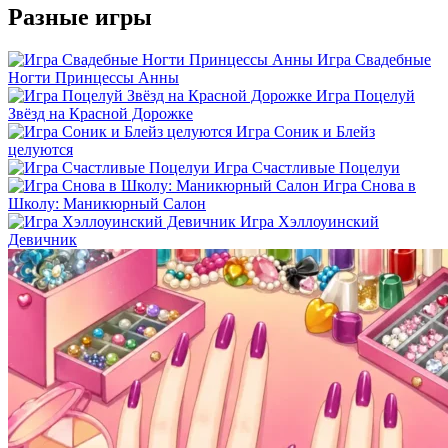
Разные игры
Игра Свадебные
Ногти Принцессы Анны
Игра Поцелуй
Звёзд на Красной Дорожке
Игра Соник и Блейз
целуются
Игра Счастливые Поцелуи
Игра Снова в
Школу: Маникюрный Салон
Игра Хэллоуинский
Девичник