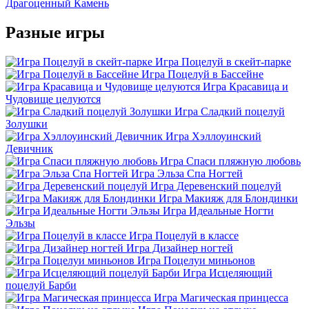
Драгоценный Камень
Разные игры
Игра Поцелуй в скейт-парке
Игра Поцелуй в Бассейне
Игра Красавица и
Чудовище целуются
Игра Сладкий поцелуй
Золушки
Игра Хэллоуинский
Девичник
Игра Спаси пляжную любовь
Игра Эльза Спа Ногтей
Игра Деревенский поцелуй
Игра Макияж для Блондинки
Игра Идеальные Ногти
Эльзы
Игра Поцелуй в классе
Игра Дизайнер ногтей
Игра Поцелуи миньонов
Игра Исцеляющий
поцелуй Барби
Игра Магическая принцесса