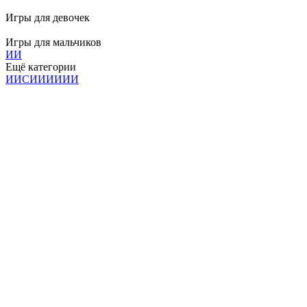
Игры для девочек
Игры для мальчиков
И
И
Ещё категории
И
И
С
И
И
И
И
И
И