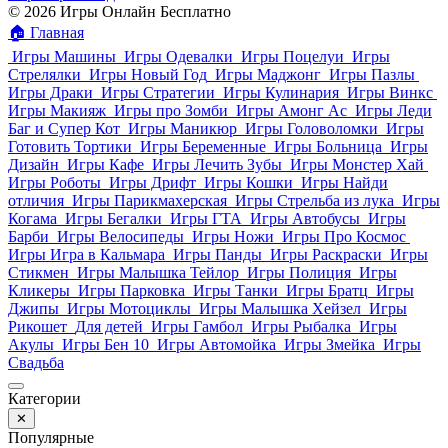
© 2026 Игры Онлайн Бесплатно
🏠
Главная
Игры Машины
Игры Одевалки
Игры Поцелуи
Игры
Стрелялки
Игры Новый Год
Игры Маджонг
Игры Пазлы
Игры Драки
Игры Стратегии
Игры Кулинария
Игры Винкс
Игры Макияж
Игры про Зомби
Игры Амонг Ас
Игры Леди
Баг и Супер Кот
Игры Маникюр
Игры Головоломки
Игры
Готовить Тортики
Игры Беременные
Игры Больница
Игры
Дизайн
Игры Кафе
Игры Лечить Зубы
Игры Монстер Хай
Игры Роботы
Игры Дрифт
Игры Кошки
Игры Найди
отличия
Игры Парикмахерская
Игры Стрельба из лука
Игры
Когама
Игры Бегалки
Игры ГТА
Игры Автобусы
Игры
Барби
Игры Велосипеды
Игры Ножи
Игры Про Космос
Игры Игра в Кальмара
Игры Панды
Игры Раскраски
Игры
Стикмен
Игры Малышка Тейлор
Игры Полиция
Игры
Кликеры
Игры Парковка
Игры Танки
Игры Братц
Игры
Джипы
Игры Мотоциклы
Игры Малышка Хейзел
Игры
Рикошет
Для детей
Игры Гамбол
Игры Рыбалка
Игры
Акулы
Игры Бен 10
Игры Автомойка
Игры Змейка
Игры
Свадьба
Категории
✕
Популярные