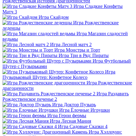
Рождественская История Драгоценностей
Игра Сладкие Конфеты
Матч 3
Игра Скайдом
Игра Рождественские
леденцы
Игра Магазин сладостей
ведьмы
Игра Лесной матч 2
Игра Монстры и Торт
Игра Три в Ряд: Пираты
Игра Футбольный
Шутер с Пузырьками
Игра
Пузырьковый Шутер: Конфетное Колесо
Игра Рождественские
драгоценности
Игра Раздавить
Рождественское печенье 2
Игра Доктор Пузырь
Игра Ёлочные Игрушки
Игра Герои фермы
Игра Лесная Мания
Игра Садовые Сказки 4
Игра Хэллоуин: