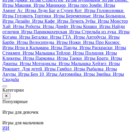
Игры Макияж
Игры Маникюр
Игры про Зомби
Игры
Амонг Ас
Игры Леди Баг и Супер Кот
Игры Головоломки
Игры Готовить Тортики
Игры Беременные
Игры Больница
Игры Дизайн
Игры Кафе
Игры Лечить Зубы
Игры Монстер
Хай
Игры Роботы
Игры Дрифт
Игры Кошки
Игры Найди
отличия
Игры Парикмахерская
Игры Стрельба из лука
Игры
Когама
Игры Бегалки
Игры ГТА
Игры Автобусы
Игры
Барби
Игры Велосипеды
Игры Ножи
Игры Про Космос
Игры Игра в Кальмара
Игры Панды
Игры Раскраски
Игры
Стикмен
Игры Малышка Тейлор
Игры Полиция
Игры
Кликеры
Игры Парковка
Игры Танки
Игры Братц
Игры
Джипы
Игры Мотоциклы
Игры Малышка Хейзел
Игры
Рикошет
Для детей
Игры Гамбол
Игры Рыбалка
Игры
Акулы
Игры Бен 10
Игры Автомойка
Игры Змейка
Игры
Свадьба
Категории
✕
Популярные
Игры для девочек
Игры для мальчиков
И
И