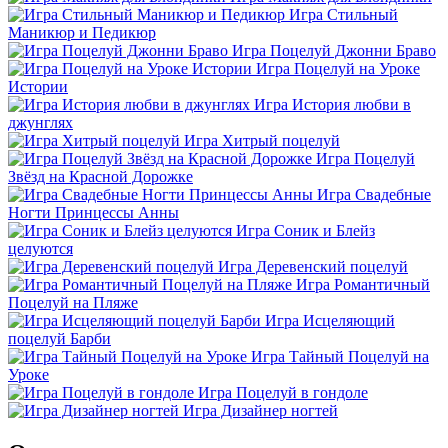
Игра Стильный
Маникюр и Педикюр
Игра Поцелуй Джонни Браво
Игра Поцелуй на Уроке
Истории
Игра История любви в
джунглях
Игра Хитрый поцелуй
Игра Поцелуй
Звёзд на Красной Дорожке
Игра Свадебные
Ногти Принцессы Анны
Игра Соник и Блейз
целуются
Игра Деревенский поцелуй
Игра Романтичный
Поцелуй на Пляже
Игра Исцеляющий
поцелуй Барби
Игра Тайный Поцелуй на
Уроке
Игра Поцелуй в гондоле
Игра Дизайнер ногтей