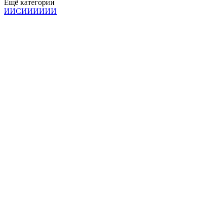
Ещё категории
И
И
С
И
И
И
И
И
И