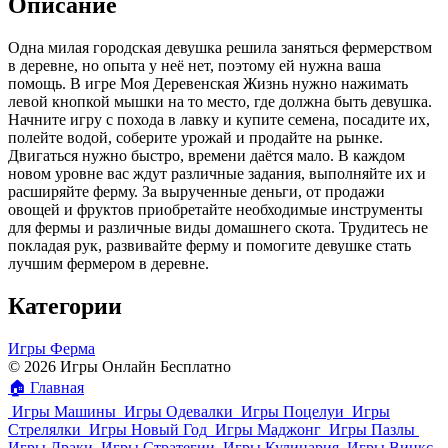
Описание
Одна милая городская девушка решила заняться фермерством
в деревне, но опыта у неё нет, поэтому ей нужна ваша
помощь. В игре Моя Деревенская Жизнь нужно нажимать
левой кнопкой мышки на то место, где должна быть девушка.
Начните игру с похода в лавку и купите семена, посадите их,
полейте водой, соберите урожай и продайте на рынке.
Двигаться нужно быстро, времени даётся мало. В каждом
новом уровне вас ждут различные задания, выполняйте их и
расширяйте ферму. За вырученные деньги, от продажи
овощей и фруктов приобретайте необходимые инструменты
для фермы и различные виды домашнего скота. Трудитесь не
покладая рук, развивайте ферму и помогите девушке стать
лучшим фермером в деревне.
Категории
Игры Ферма
© 2026 Игры Онлайн Бесплатно
🏠
Главная
Игры Машины
Игры Одевалки
Игры Поцелуи
Игры
Стрелялки
Игры Новый Год
Игры Маджонг
Игры Пазлы
Игры Драки
Игры Стратегии
Игры Кулинария
Игры Винкс