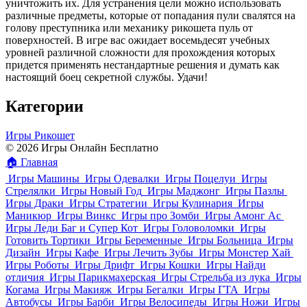
уничтожить их. Для устранения цели можно использовать
различные предметы, которые от попадания пули свалятся на
голову преступника или механику рикошета пуль от
поверхностей. В игре вас ожидает восемьдесят учебных
уровней различной сложности для прохождения которых
придется применять нестандартные решения и думать как
настоящий боец секретной службы. Удачи!
Категории
Игры Рикошет
© 2026 Игры Онлайн Бесплатно
🏠
Главная
Игры Машины
Игры Одевалки
Игры Поцелуи
Игры
Стрелялки
Игры Новый Год
Игры Маджонг
Игры Пазлы
Игры Драки
Игры Стратегии
Игры Кулинария
Игры
Маникюр
Игры Винкс
Игры про Зомби
Игры Амонг Ас
Игры Леди Баг и Супер Кот
Игры Головоломки
Игры
Готовить Тортики
Игры Беременные
Игры Больница
Игры
Дизайн
Игры Кафе
Игры Лечить Зубы
Игры Монстер Хай
Игры Роботы
Игры Дрифт
Игры Кошки
Игры Найди
отличия
Игры Парикмахерская
Игры Стрельба из лука
Игры
Когама
Игры Макияж
Игры Бегалки
Игры ГТА
Игры
Автобусы
Игры Барби
Игры Велосипеды
Игры Ножи
Игры