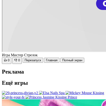
Игра Мистер Стрелок
👍
0
👎
0
Перезапуск
Главная
Полный экран
Реклама
Ещё игры