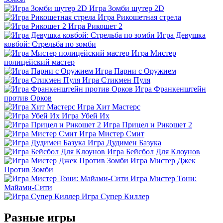
Игра Зомби шутер 2D
Игра Рикошетная стрела
Игра Рикошет 2
Игра Девушка
ковбой: Стрельба по зомби
Игра Мистер
полицейский мастер
Игра Парни с Оружием
Игра Стикмен Пуля
Игра Франкенштейн
против Орков
Игра Хит Мастерс
Игра Убей Их
Игра Прицел и Рикошет 2
Игра Мистер Смит
Игра Дудимен Базука
Игра Бейсбол Для Клоунов
Игра Мистер Джек
Против Зомби
Игра Мистер Тони:
Майами-Сити
Игра Супер Киллер
Разные игры