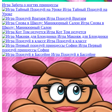
Игра Забота о ногтях принцессы
Игра Тайный Поцелуй на
Уроке
Игра Поцелуй Вратаря
Игра Снова в
Школу: Маникюрный Салон
Игра Кот Том целуется
Игра Макияж для Блондинки
Игра Поцелуй в классе
Игра Первый
поцелуй принцессы Софии
Игра Поцелуй в Бассейне