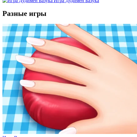
Игра Дудимен Базука
Разные игры