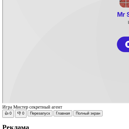
Игра Мистер секретный агент
👍
0
👎
0
Перезапуск
Главная
Полный экран
Реклама