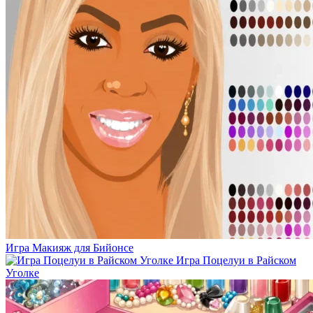
Игра Макияж для Бийонсе
Игра Поцелуи в Райском
Уголке