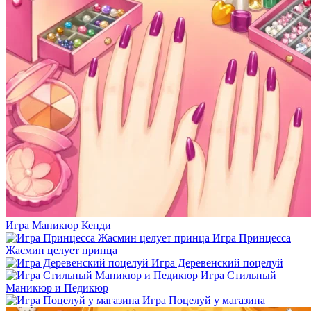
Игра Маникюр Кенди
Игра Принцесса
Жасмин целует принца
Игра Деревенский поцелуй
Игра Стильный
Маникюр и Педикюр
Игра Поцелуй у магазина