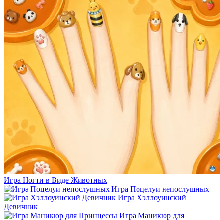
Игра Ногти в Виде Животных
Игра Поцелуи непослушных
Игра Хэллоуинский
Девичник
Игра Маникюр для