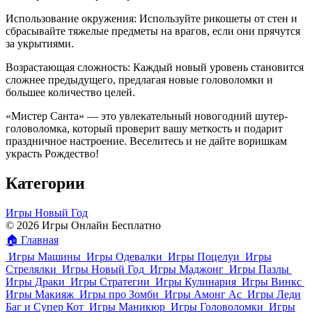
Использование окружения: Используйте рикошеты от стен и
сбрасывайте тяжелые предметы на врагов, если они прячутся
за укрытиями.
Возрастающая сложность: Каждый новый уровень становится
сложнее предыдущего, предлагая новые головоломки и
большее количество целей.
«Мистер Санта» — это увлекательный новогодний шутер-
головоломка, который проверит вашу меткость и подарит
праздничное настроение. Веселитесь и не дайте воришкам
украсть Рождество!
Категории
Игры Новый Год
© 2026 Игры Онлайн Бесплатно
🏠
Главная
Игры Машины
Игры Одевалки
Игры Поцелуи
Игры
Стрелялки
Игры Новый Год
Игры Маджонг
Игры Пазлы
Игры Драки
Игры Стратегии
Игры Кулинария
Игры Винкс
Игры Макияж
Игры про Зомби
Игры Амонг Ас
Игры Леди
Баг и Супер Кот
Игры Маникюр
Игры Головоломки
Игры