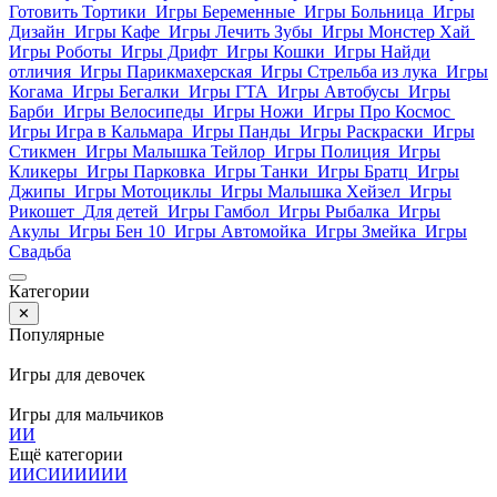
Готовить Тортики
Игры Беременные
Игры Больница
Игры
Дизайн
Игры Кафе
Игры Лечить Зубы
Игры Монстер Хай
Игры Роботы
Игры Дрифт
Игры Кошки
Игры Найди
отличия
Игры Парикмахерская
Игры Стрельба из лука
Игры
Когама
Игры Бегалки
Игры ГТА
Игры Автобусы
Игры
Барби
Игры Велосипеды
Игры Ножи
Игры Про Космос
Игры Игра в Кальмара
Игры Панды
Игры Раскраски
Игры
Стикмен
Игры Малышка Тейлор
Игры Полиция
Игры
Кликеры
Игры Парковка
Игры Танки
Игры Братц
Игры
Джипы
Игры Мотоциклы
Игры Малышка Хейзел
Игры
Рикошет
Для детей
Игры Гамбол
Игры Рыбалка
Игры
Акулы
Игры Бен 10
Игры Автомойка
Игры Змейка
Игры
Свадьба
Категории
✕
Популярные
Игры для девочек
Игры для мальчиков
И
И
Ещё категории
И
И
С
И
И
И
И
И
И