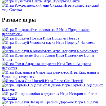
Игра Пузырьки Санты
Игра Рождественский
мир Снежка
Разные игры
Игра Продолжайте
целоваться 2
Игра Поцелуй Повара
Игра Поцелуй Человека-
паука
Игра Поцелуй в библиотеке
Игра Идеальные Ногти
Эльзы
Игра Том и Анджела
целуются
Игра Красавица и
Чудовище целуются
Игра Эльза Спа Ногтей
Игра Скрыть Поцелуй от
Щенков
Игра История любви в
джунглях
Игра Поцелуй