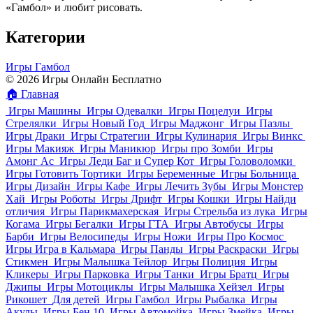
«Гамбол» и любит рисовать.
Категории
Игры Гамбол
© 2026 Игры Онлайн Бесплатно
🏠
Главная
Игры Машины
Игры Одевалки
Игры Поцелуи
Игры
Стрелялки
Игры Новый Год
Игры Маджонг
Игры Пазлы
Игры Драки
Игры Стратегии
Игры Кулинария
Игры Винкс
Игры Макияж
Игры Маникюр
Игры про Зомби
Игры
Амонг Ас
Игры Леди Баг и Супер Кот
Игры Головоломки
Игры Готовить Тортики
Игры Беременные
Игры Больница
Игры Дизайн
Игры Кафе
Игры Лечить Зубы
Игры Монстер
Хай
Игры Роботы
Игры Дрифт
Игры Кошки
Игры Найди
отличия
Игры Парикмахерская
Игры Стрельба из лука
Игры
Когама
Игры Бегалки
Игры ГТА
Игры Автобусы
Игры
Барби
Игры Велосипеды
Игры Ножи
Игры Про Космос
Игры Игра в Кальмара
Игры Панды
Игры Раскраски
Игры
Стикмен
Игры Малышка Тейлор
Игры Полиция
Игры
Кликеры
Игры Парковка
Игры Танки
Игры Братц
Игры
Джипы
Игры Мотоциклы
Игры Малышка Хейзел
Игры
Рикошет
Для детей
Игры Гамбол
Игры Рыбалка
Игры
Акулы
Игры Бен 10
Игры Автомойка
Игры Змейка
Игры