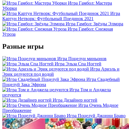
Игра Гамбол: Мастера
Уборки
Игра
Картун Нетворк: Футбольный Поединок 2021
Игра Гамбол: Звёзды Элмора
Игра Гамбол: Снежная
Угроза
Разные игры
Игра Поцелуи миньонов
Игра Эльза Спа Ногтей
Игра Ариэль и
Эрик целуются под водой
Игра Свадебный
Поцелуй Зака Эфрона
Игра Том и Анджела
целуются
Игра Дизайнер ногтей
Игра Очень Модное
Преображение
Игра Поцелуй Джонни Браво