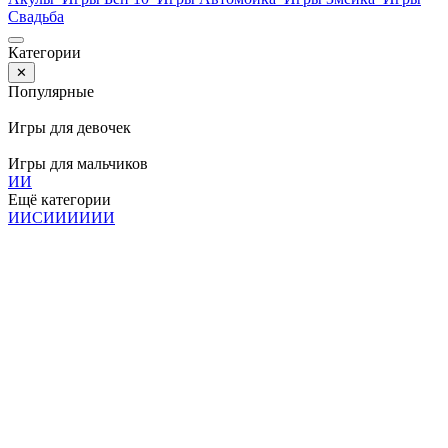
Свадьба
Категории
✕
Популярные
Игры для девочек
Игры для мальчиков
И
И
Ещё категории
И
И
С
И
И
И
И
И
И