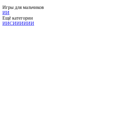
Игры для мальчиков
И
И
Ещё категории
И
И
С
И
И
И
И
И
И