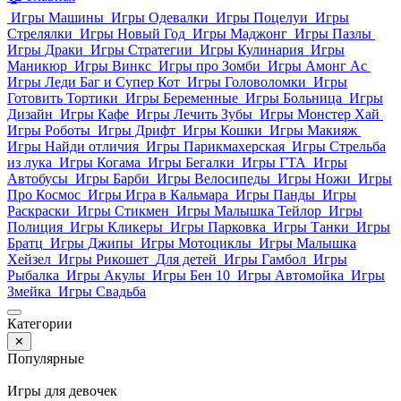
Игры Машины
Игры Одевалки
Игры Поцелуи
Игры
Стрелялки
Игры Новый Год
Игры Маджонг
Игры Пазлы
Игры Драки
Игры Стратегии
Игры Кулинария
Игры
Маникюр
Игры Винкс
Игры про Зомби
Игры Амонг Ас
Игры Леди Баг и Супер Кот
Игры Головоломки
Игры
Готовить Тортики
Игры Беременные
Игры Больница
Игры
Дизайн
Игры Кафе
Игры Лечить Зубы
Игры Монстер Хай
Игры Роботы
Игры Дрифт
Игры Кошки
Игры Макияж
Игры Найди отличия
Игры Парикмахерская
Игры Стрельба
из лука
Игры Когама
Игры Бегалки
Игры ГТА
Игры
Автобусы
Игры Барби
Игры Велосипеды
Игры Ножи
Игры
Про Космос
Игры Игра в Кальмара
Игры Панды
Игры
Раскраски
Игры Стикмен
Игры Малышка Тейлор
Игры
Полиция
Игры Кликеры
Игры Парковка
Игры Танки
Игры
Братц
Игры Джипы
Игры Мотоциклы
Игры Малышка
Хейзел
Игры Рикошет
Для детей
Игры Гамбол
Игры
Рыбалка
Игры Акулы
Игры Бен 10
Игры Автомойка
Игры
Змейка
Игры Свадьба
Категории
✕
Популярные
Игры для девочек