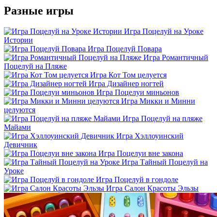
Разные игры
Игра Поцелуй на Уроке
Истории
Игра Поцелуй Повара
Игра Романтичный
Поцелуй на Пляже
Игра Кот Том целуется
Игра Дизайнер ногтей
Игра Поцелуи миньонов
Игра Микки и Минни
целуются
Игра Поцелуй на пляже
Майами
Игра Хэллоуинский
Девичник
Игра Поцелуи вне закона
Игра Тайный Поцелуй на
Уроке
Игра Поцелуй в гондоле
Игра Салон Красоты Эльзы