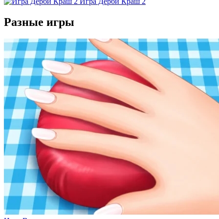
Игра Дерби Краш 2
Разные игры