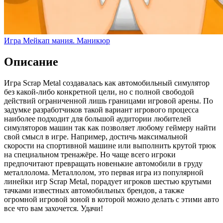
Игра Мейкап мания. Маникюр
Описание
Игра Scrap Metal создавалась как автомобильный симулятор
без какой-либо конкретной цели, но с полной свободой
действий ограниченной лишь границами игровой арены. По
задумке разработчиков такой вариант игрового процесса
наиболее подходит для большой аудитории любителей
симуляторов машин так как позволяет любому геймеру найти
свой смысл в игре. Например, достичь максимальной
скорости на спортивной машине или выполнить крутой трюк
на специальном тренажёре. Но чаще всего игроки
предпочитают превращать новенькие автомобили в груду
металлолома. Металлолом, это первая игра из популярной
линейки игр Scrap Metal, порадует игроков шестью крутыми
тачками известных автомобильных брендов, а также
огромной игровой зоной в которой можно делать с этими авто
все что вам захочется. Удачи!