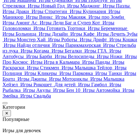
Игры Машины
Игры Одевалки
Игры Поцелуи
Игры
Стрелялки
Игры Новый Год
Игры Маджонг
Игры Пазлы
Игры Драки
Игры Стратегии
Игры Кулинария
Игры
Маникюр
Игры Винкс
Игры Макияж
Игры про Зомби
Игры Амонг Ас
Игры Леди Баг и Супер Кот
Игры
Головоломки
Игры Готовить Тортики
Игры Беременные
Игры Больница
Игры Дизайн
Игры Кафе
Игры Лечить Зубы
Игры Монстер Хай
Игры Роботы
Игры Дрифт
Игры Кошки
Игры Найди отличия
Игры Парикмахерская
Игры Стрельба
из лука
Игры Когама
Игры Бегалки
Игры ГТА
Игры
Автобусы
Игры Барби
Игры Велосипеды
Игры Ножи
Игры
Про Космос
Игры Игра в Кальмара
Игры Панды
Игры
Раскраски
Игры Стикмен
Игры Малышка Тейлор
Игры
Полиция
Игры Кликеры
Игры Парковка
Игры Танки
Игры
Братц
Игры Джипы
Игры Мотоциклы
Игры Малышка
Хейзел
Игры Рикошет
Для детей
Игры Гамбол
Игры
Рыбалка
Игры Акулы
Игры Бен 10
Игры Автомойка
Игры
Змейка
Игры Свадьба
Категории
✕
Популярные
Игры для девочек