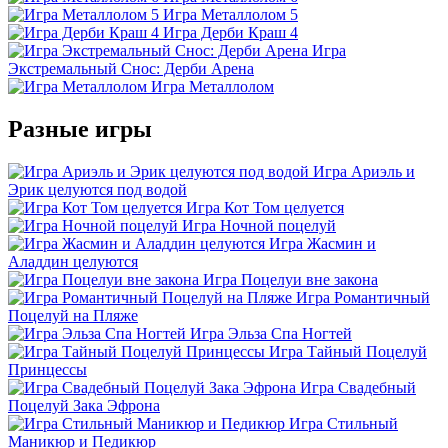
Игра Металлолом 5
Игра Дерби Краш 4
Игра
Экстремальный Снос: Дерби Арена
Игра Металлолом
Разные игры
Игра Ариэль и
Эрик целуются под водой
Игра Кот Том целуется
Игра Ночной поцелуй
Игра Жасмин и
Аладдин целуются
Игра Поцелуи вне закона
Игра Романтичный
Поцелуй на Пляже
Игра Эльза Спа Ногтей
Игра Тайный Поцелуй
Принцессы
Игра Свадебный
Поцелуй Зака Эфрона
Игра Стильный
Маникюр и Педикюр