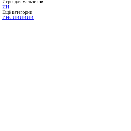
Игры для мальчиков
И
И
Ещё категории
И
И
С
И
И
И
И
И
И