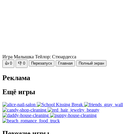
Игра Малышка Тейлор: Стюардесса
👍
0
👎
0
Перезапуск
Главная
Полный экран
Реклама
Ещё игры
Похожие игры