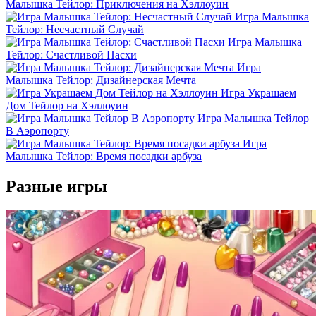
Малышка Тейлор: Приключения на Хэллоуин
Игра Малышка
Тейлор: Несчастный Случай
Игра Малышка
Тейлор: Счастливой Пасхи
Игра
Малышка Тейлор: Дизайнерская Мечта
Игра Украшаем
Дом Тейлор на Хэллоуин
Игра Малышка Тейлор
В Аэропорту
Игра
Малышка Тейлор: Время посадки арбуза
Разные игры