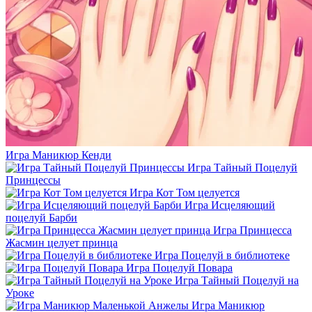
Игра Маникюр Кенди
Игра Тайный Поцелуй
Принцессы
Игра Кот Том целуется
Игра Исцеляющий
поцелуй Барби
Игра Принцесса
Жасмин целует принца
Игра Поцелуй в библиотеке
Игра Поцелуй Повара
Игра Тайный Поцелуй на
Уроке
Игра Маникюр