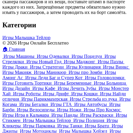
сканера пассажиров и их вещи, поставьте штамп в паспорте
каждого из них. Запрещённые предметы обязательно нужно
изъять у пассажиров, а затем проводить их на борт самолёта.
Категории
Игры Малышка Тейлор
© 2026 Игры Онлайн Бесплатно
🏠
Главная
Игры Машины
Игры Одевалки
Игры Поцелуи
Игры
Стрелялки
Игры Новый Год
Игры Маджонг
Игры Пазлы
Игры Драки
Игры Стратегии
Игры Кулинария
Игры Винкс
Игры Макияж
Игры Маникюр
Игры про Зомби
Игры
Амонг Ас
Игры Леди Баг и Супер Кот
Игры Головоломки
Игры Готовить Тортики
Игры Беременные
Игры Больница
Игры Дизайн
Игры Кафе
Игры Лечить Зубы
Игры Монстер
Хай
Игры Роботы
Игры Дрифт
Игры Кошки
Игры Найди
отличия
Игры Парикмахерская
Игры Стрельба из лука
Игры
Когама
Игры Бегалки
Игры ГТА
Игры Автобусы
Игры
Барби
Игры Велосипеды
Игры Ножи
Игры Про Космос
Игры Игра в Кальмара
Игры Панды
Игры Раскраски
Игры
Стикмен
Игры Малышка Тейлор
Игры Полиция
Игры
Кликеры
Игры Парковка
Игры Танки
Игры Братц
Игры
Джипы
Игры Мотоциклы
Игры Малышка Хейзел
Игры