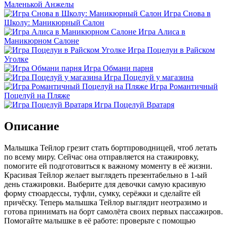
Маленькой Анжелы
Игра Снова в
Школу: Маникюрный Салон
Игра Алиса в
Маникюрном Салоне
Игра Поцелуи в Райском
Уголке
Игра Обмани парня
Игра Поцелуй у магазина
Игра Романтичный
Поцелуй на Пляже
Игра Поцелуй Вратаря
Описание
Малышка Тейлор грезит стать бортпроводницей, чтоб летать
по всему миру. Сейчас она отправляется на стажировку,
помогите ей подготовиться к важному моменту в её жизни.
Красивая Тейлор желает выглядеть презентабельно в 1-ый
день стажировки. Выберите для девочки самую красивую
форму стюардессы, туфли, сумку, серёжки и сделайте ей
причёску. Теперь малышка Тейлор выглядит неотразимо и
готова принимать на борт самолёта своих первых пассажиров.
Помогайте малышке в её работе: проверьте с помощью