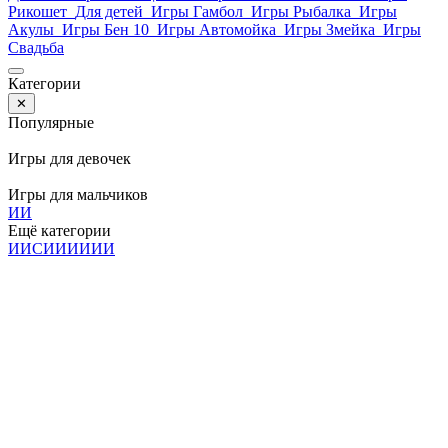
Рикошет
Для детей
Игры Гамбол
Игры Рыбалка
Игры
Акулы
Игры Бен 10
Игры Автомойка
Игры Змейка
Игры
Свадьба
Категории
✕
Популярные
Игры для девочек
Игры для мальчиков
И
И
Ещё категории
И
И
С
И
И
И
И
И
И