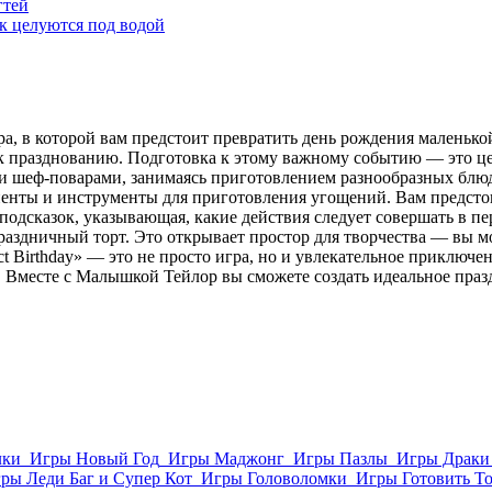
гтей
к целуются под водой
, в которой вам предстоит превратить день рождения маленько
е к празднованию. Подготовка к этому важному событию — это 
ими шеф-поварами, занимаясь приготовлением разнообразных блю
иенты и инструменты для приготовления угощений. Вам предстои
подсказок, указывающая, какие действия следует совершать в пе
раздничный торт. Это открывает простор для творчества — вы мо
ct Birthday» — это не просто игра, но и увлекательное приключ
 Вместе с Малышкой Тейлор вы сможете создать идеальное празд
лки
Игры Новый Год
Игры Маджонг
Игры Пазлы
Игры Драки
ры Леди Баг и Супер Кот
Игры Головоломки
Игры Готовить Т