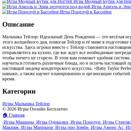
Игра Модный Бутик для Но
Игра Ариэль и Эри
Игра Поцелуй в Бассейне
Описание
Малышка Тейлор: Идеальный День Рождения — это весёлая игра
этого волшебного дня, помогая Тейлор и её маме в подготовк
искусства. Здесь игроки вместе с Тейлор становятся настоящ
отправляетесь на кухню, где вас ждут все необходимые ингред
чтобы ничего не сгорело. В этом вам поможет удобная система 
научиться готовить различные блюда, но и испечь настоящий п
настоящий шедевр кондитерского искусства. «Baby Taylor Perfe
навыки, а также научит планированию и организации событий.
время.
Категории
Игры Малышка Тейлор
© 2026 Игры Онлайн Бесплатно
🏠
Главная
Игры Машины
Игры Одевалки
Игры Поцелуи
Игры Стреля
Макияж
Игры Маникюр
Игры про Зомби
Игры Амонг Ас
Иг