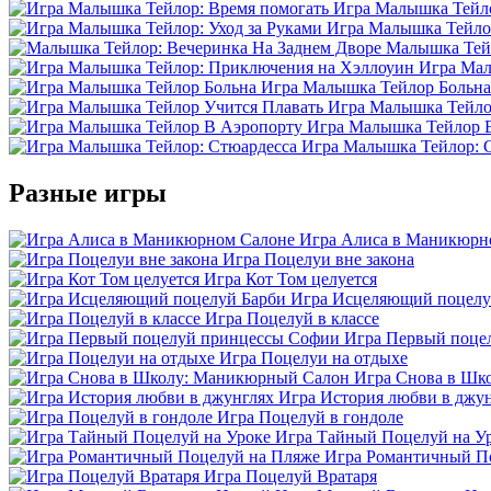
Игра Малышка Тейло
Игра Малышка Тейлор
Малышка Тейл
Игра Мал
Игра Малышка Тейлор Больна
Игра Малышка Тейло
Игра Малышка Тейлор 
Игра Малышка Тейлор: 
Разные игры
Игра Алиса в Маникюрн
Игра Поцелуи вне закона
Игра Кот Том целуется
Игра Исцеляющий поцелу
Игра Поцелуй в классе
Игра Первый поце
Игра Поцелуи на отдыхе
Игра Снова в Шк
Игра История любви в джу
Игра Поцелуй в гондоле
Игра Тайный Поцелуй на У
Игра Романтичный П
Игра Поцелуй Вратаря