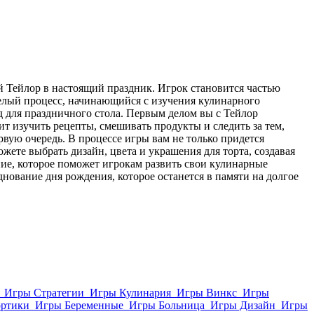
й Тейлор в настоящий праздник. Игрок становится частью
целый процесс, начинающийся с изучения кулинарного
д для праздничного стола. Первым делом вы с Тейлор
т изучить рецепты, смешивать продукты и следить за тем,
рвую очередь. В процессе игры вам не только придется
жете выбрать дизайн, цвета и украшения для торта, создавая
ение, которое поможет игрокам развить свои кулинарные
нование дня рождения, которое останется в памяти на долгое
Игры Стратегии
Игры Кулинария
Игры Винкс
Игры
ортики
Игры Беременные
Игры Больница
Игры Дизайн
Игры