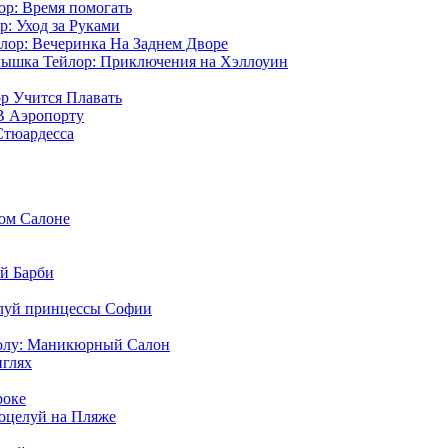
р: Время помогать
: Уход за Руками
ор: Вечеринка На Заднем Дворе
ышка Тейлор: Приключения на Хэллоуин
р Учится Плавать
В Аэропорту
Стюардесса
ом Салоне
й Барби
луй принцессы Софии
олу: Маникюрный Салон
нглях
роке
оцелуй на Пляже