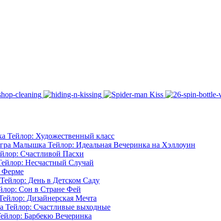
а Тейлор: Художественный класс
гра Малышка Тейлор: Идеальная Вечеринка на Хэллоуин
йлор: Счастливой Пасхи
ейлор: Несчастный Случай
 Ферме
ейлор: День в Детском Саду
лор: Сон в Стране Фей
ейлор: Дизайнерская Мечта
 Тейлор: Счастливые выходные
ейлор: Барбекю Вечеринка