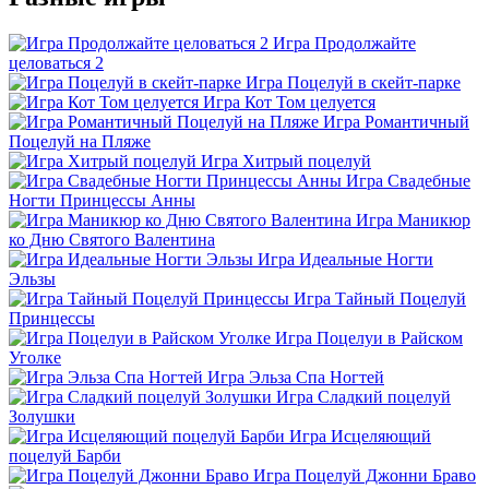
Игра Продолжайте
целоваться 2
Игра Поцелуй в скейт-парке
Игра Кот Том целуется
Игра Романтичный
Поцелуй на Пляже
Игра Хитрый поцелуй
Игра Свадебные
Ногти Принцессы Анны
Игра Маникюр
ко Дню Святого Валентина
Игра Идеальные Ногти
Эльзы
Игра Тайный Поцелуй
Принцессы
Игра Поцелуи в Райском
Уголке
Игра Эльза Спа Ногтей
Игра Сладкий поцелуй
Золушки
Игра Исцеляющий
поцелуй Барби
Игра Поцелуй Джонни Браво