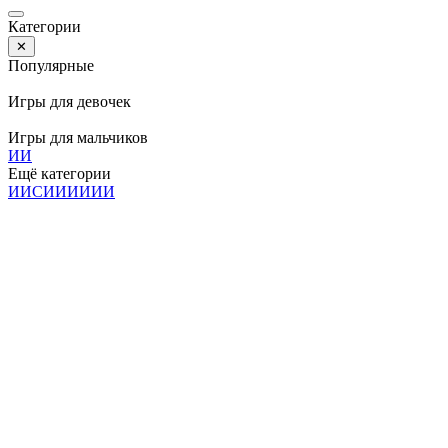
Категории
✕
Популярные
Игры для девочек
Игры для мальчиков
И
И
Ещё категории
И
И
С
И
И
И
И
И
И