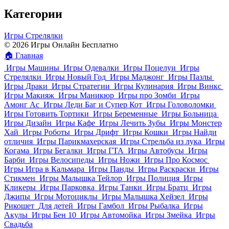
Категории
Игры Стрелялки
© 2026 Игры Онлайн Бесплатно
🏠
Главная
Игры Машины
Игры Одевалки
Игры Поцелуи
Игры
Стрелялки
Игры Новый Год
Игры Маджонг
Игры Пазлы
Игры Драки
Игры Стратегии
Игры Кулинария
Игры Винкс
Игры Макияж
Игры Маникюр
Игры про Зомби
Игры
Амонг Ас
Игры Леди Баг и Супер Кот
Игры Головоломки
Игры Готовить Тортики
Игры Беременные
Игры Больница
Игры Дизайн
Игры Кафе
Игры Лечить Зубы
Игры Монстер
Хай
Игры Роботы
Игры Дрифт
Игры Кошки
Игры Найди
отличия
Игры Парикмахерская
Игры Стрельба из лука
Игры
Когама
Игры Бегалки
Игры ГТА
Игры Автобусы
Игры
Барби
Игры Велосипеды
Игры Ножи
Игры Про Космос
Игры Игра в Кальмара
Игры Панды
Игры Раскраски
Игры
Стикмен
Игры Малышка Тейлор
Игры Полиция
Игры
Кликеры
Игры Парковка
Игры Танки
Игры Братц
Игры
Джипы
Игры Мотоциклы
Игры Малышка Хейзел
Игры
Рикошет
Для детей
Игры Гамбол
Игры Рыбалка
Игры
Акулы
Игры Бен 10
Игры Автомойка
Игры Змейка
Игры
Свадьба