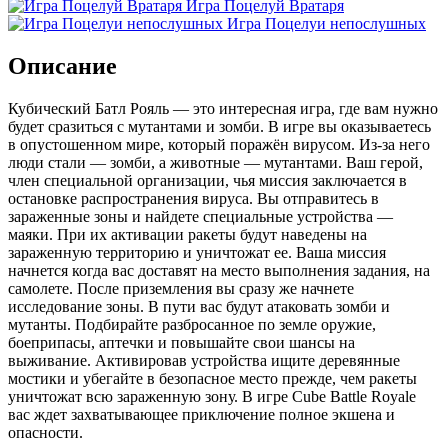
Игра Поцелуй Вратаря
Игра Поцелуи непослушных
Описание
Кубический Батл Рояль — это интересная игра, где вам нужно
будет сразиться с мутантами и зомби. В игре вы оказываетесь
в опустошенном мире, который поражён вирусом. Из-за него
люди стали — зомби, а животные — мутантами. Ваш герой,
член специальной организации, чья миссия заключается в
остановке распространения вируса. Вы отправитесь в
зараженные зоны и найдете специальные устройства —
маяки. При их активации ракеты будут наведены на
зараженную территорию и уничтожат ее. Ваша миссия
начнется когда вас доставят на место выполнения задания, на
самолете. После приземления вы сразу же начнете
исследование зоны. В пути вас будут атаковать зомби и
мутанты. Подбирайте разбросанное по земле оружие,
боеприпасы, аптечки и повышайте свои шансы на
выживание. Активировав устройства ищите деревянные
мостики и убегайте в безопасное место прежде, чем ракеты
уничтожат всю зараженную зону. В игре Cube Battle Royale
вас ждет захватывающее приключение полное экшена и
опасности.