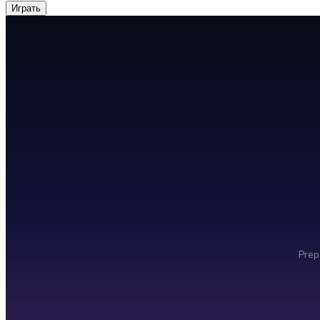
Играть