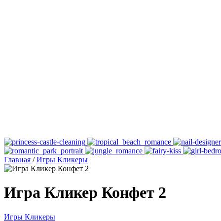
Главная
/
Игры Кликеры
Игра Кликер Конфет 2
Игры Кликеры