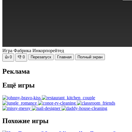
Игра Фабрика Инкорпорейтед
👍
0
👎
0
Перезапуск
Главная
Полный экран
Реклама
Ещё игры
Похожие игры