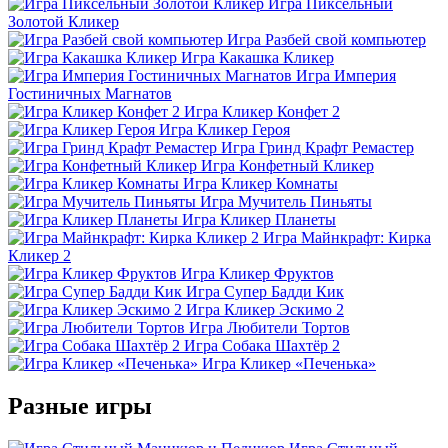
Игра Пиксельный
Золотой Кликер
Игра Разбей свой компьютер
Игра Какашка Кликер
Игра Империя
Гостиничных Магнатов
Игра Кликер Конфет 2
Игра Кликер Героя
Игра Гринд Крафт Ремастер
Игра Конфетный Кликер
Игра Кликер Комнаты
Игра Мучитель Пиньяты
Игра Кликер Планеты
Игра Майнкрафт: Кирка
Кликер 2
Игра Кликер Фруктов
Игра Супер Бадди Кик
Игра Кликер Эскимо 2
Игра Любители Тортов
Игра Собака Шахтёр 2
Игра Кликер «Печенька»
Разные игры