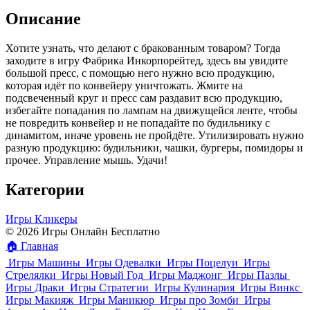
Описание
Хотите узнать, что делают с бракованным товаром? Тогда
заходите в игру Фабрика Инкорпорейтед, здесь вы увидите
большой пресс, с помощью него нужно всю продукцию,
которая идёт по конвейеру уничтожать. Жмите на
подсвеченный круг и пресс сам раздавит всю продукцию,
избегайте попадания по лампам на движущейся ленте, чтобы
не повредить конвейер и не попадайте по будильнику с
динамитом, иначе уровень не пройдёте. Утилизировать нужно
разную продукцию: будильники, чашки, бургеры, помидоры и
прочее. Управление мышь. Удачи!
Категории
Игры Кликеры
© 2026 Игры Онлайн Бесплатно
🏠
Главная
Игры Машины
Игры Одевалки
Игры Поцелуи
Игры
Стрелялки
Игры Новый Год
Игры Маджонг
Игры Пазлы
Игры Драки
Игры Стратегии
Игры Кулинария
Игры Винкс
Игры Макияж
Игры Маникюр
Игры про Зомби
Игры