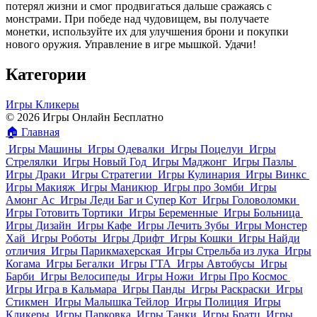
потерял жизни и смог продвигаться дальше сражаясь с
монстрами. При победе над чудовищем, вы получаете
монетки, используйте их для улучшения брони и покупки
нового оружия. Управление в игре мышкой. Удачи!
Категории
Игры Кликеры
© 2026 Игры Онлайн Бесплатно
🏠
Главная
Игры Машины
Игры Одевалки
Игры Поцелуи
Игры
Стрелялки
Игры Новый Год
Игры Маджонг
Игры Пазлы
Игры Драки
Игры Стратегии
Игры Кулинария
Игры Винкс
Игры Макияж
Игры Маникюр
Игры про Зомби
Игры
Амонг Ас
Игры Леди Баг и Супер Кот
Игры Головоломки
Игры Готовить Тортики
Игры Беременные
Игры Больница
Игры Дизайн
Игры Кафе
Игры Лечить Зубы
Игры Монстер
Хай
Игры Роботы
Игры Дрифт
Игры Кошки
Игры Найди
отличия
Игры Парикмахерская
Игры Стрельба из лука
Игры
Когама
Игры Бегалки
Игры ГТА
Игры Автобусы
Игры
Барби
Игры Велосипеды
Игры Ножи
Игры Про Космос
Игры Игра в Кальмара
Игры Панды
Игры Раскраски
Игры
Стикмен
Игры Малышка Тейлор
Игры Полиция
Игры
Кликеры
Игры Парковка
Игры Танки
Игры Братц
Игры