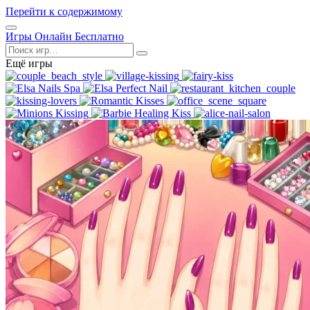
Перейти к содержимому
Открыть
Игры Онлайн Бесплатно
меню
Поиск
Ещё игры