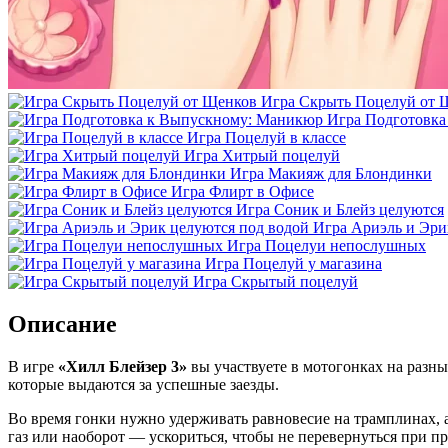
Игра Скрыть Поцелуй от 
Игра Подготовк
Игра Поцелуй в классе
Игра Хитрый поцелуй
Игра Макияж для Блондинки
Игра Флирт в Офисе
Игра Соник и Блейз целуются
Игра Ариэль и Эри
Игра Поцелуи непослушных
Игра Поцелуй у магазина
Игра Скрытый поцелуй
Описание
В игре
«Хилл Блейзер 3»
вы участвуете в мотогонках на разны
которые выдаются за успешные заезды.
Во время гонки нужно удерживать равновесие на трамплинах, а
газ или наоборот — ускориться, чтобы не перевернуться при п