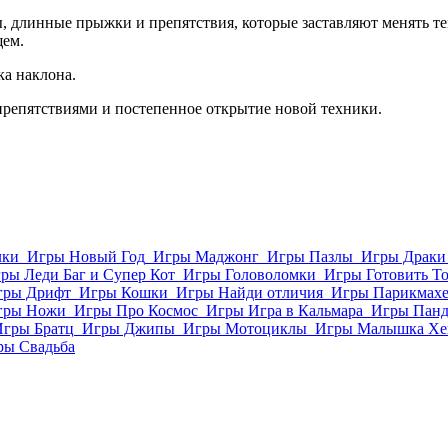
, длинные прыжки и препятствия, которые заставляют менять т
щем.
ка наклона.
 препятствиями и постепенное открытие новой техники.
лки
Игры Новый Год
Игры Маджонг
Игры Пазлы
Игры Драки
ры Леди Баг и Супер Кот
Игры Головоломки
Игры Готовить Т
гры Дрифт
Игры Кошки
Игры Найди отличия
Игры Парикмахе
гры Ножи
Игры Про Космос
Игры Игра в Кальмара
Игры Пан
Игры Братц
Игры Джипы
Игры Мотоциклы
Игры Малышка Хе
ры Свадьба