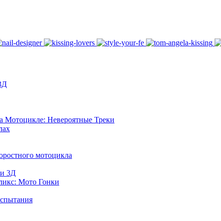
3Д
а Мотоцикле: Невероятные Треки
лах
оростного мотоцикла
и 3Д
ликс: Мото Гонки
испытания