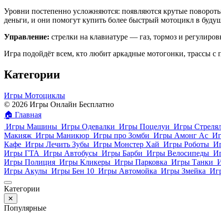
Уровни постепенно усложняются: появляются крутые повороты
деньги, и они помогут купить более быстрый мотоцикл в буду
Управление:
стрелки на клавиатуре — газ, тормоз и регулиров
Игра подойдёт всем, кто любит аркадные мотогонки, трассы с
Категории
Игры Мотоциклы
© 2026 Игры Онлайн Бесплатно
🏠
Главная
Игры Машины
Игры Одевалки
Игры Поцелуи
Игры Стреля
Макияж
Игры Маникюр
Игры про Зомби
Игры Амонг Ас
Иг
Кафе
Игры Лечить Зубы
Игры Монстер Хай
Игры Роботы
И
Игры ГТА
Игры Автобусы
Игры Барби
Игры Велосипеды
И
Игры Полиция
Игры Кликеры
Игры Парковка
Игры Танки
Игры Акулы
Игры Бен 10
Игры Автомойка
Игры Змейка
Иг
Категории
✕
Популярные