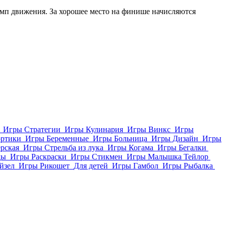
емп движения. За хорошее место на финише начисляются
Игры Стратегии
Игры Кулинария
Игры Винкс
Игры
ортики
Игры Беременные
Игры Больница
Игры Дизайн
Игры
рская
Игры Стрельба из лука
Игры Когама
Игры Бегалки
ды
Игры Раскраски
Игры Стикмен
Игры Малышка Тейлор
йзел
Игры Рикошет
Для детей
Игры Гамбол
Игры Рыбалка