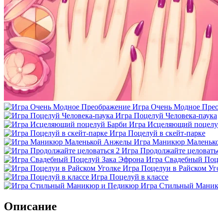
Игра Очень Модное Пре
Игра Поцелуй Человека-паука
Игра Исцеляющий поцелу
Игра Поцелуй в скейт-парке
Игра Маникюр Маленьк
Игра Продолжайте целовать
Игра Свадебный Поц
Игра Поцелуи в Райском Уг
Игра Поцелуй в классе
Игра Стильный Мани
Описание