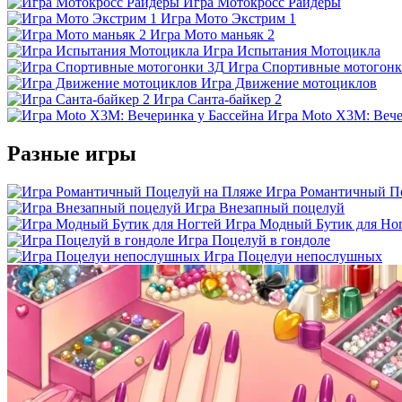
Игра Мотокросс Райдеры
Игра Мото Экстрим 1
Игра Мото маньяк 2
Игра Испытания Мотоцикла
Игра Спортивные мотогонк
Игра Движение мотоциклов
Игра Санта-байкер 2
Игра Moto X3M: Вече
Разные игры
Игра Романтичный П
Игра Внезапный поцелуй
Игра Модный Бутик для Но
Игра Поцелуй в гондоле
Игра Поцелуи непослушных