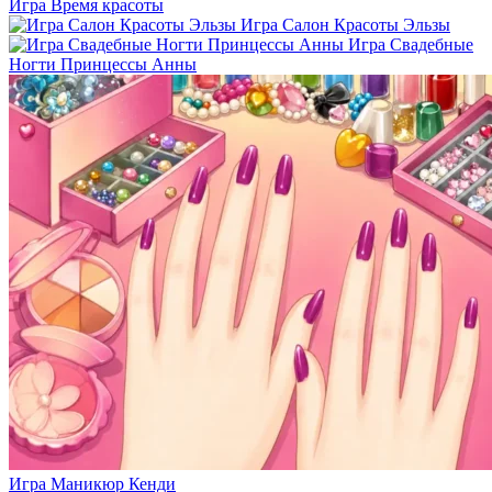
Игра Время красоты
Игра Салон Красоты Эльзы
Игра Свадебные
Ногти Принцессы Анны
Игра Маникюр Кенди