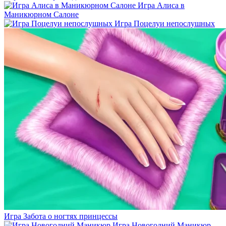
Игра Алиса в
Маникюрном Салоне
Игра Поцелуи непослушных
Игра Забота о ногтях принцессы
Игра Новогодний Маникюр