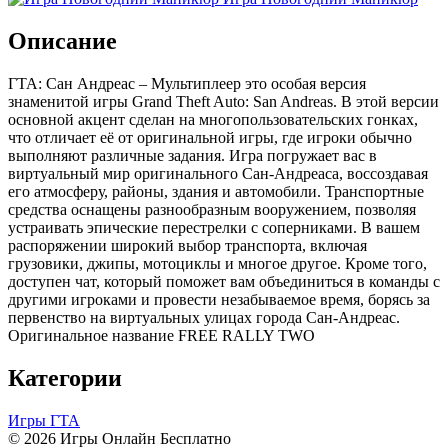
Описание
ГТА: Сан Андреас – Мультиплеер это особая версия
знаменитой игры Grand Theft Auto: San Andreas. В этой версии
основной акцент сделан на многопользовательских гонках,
что отличает её от оригинальной игры, где игроки обычно
выполняют различные задания. Игра погружает вас в
виртуальный мир оригинального Сан-Андреаса, воссоздавая
его атмосферу, районы, здания и автомобили. Транспортные
средства оснащены разнообразным вооружением, позволяя
устраивать эпические перестрелки с соперниками. В вашем
распоряжении широкий выбор транспорта, включая
грузовики, джипы, мотоциклы и многое другое. Кроме того,
доступен чат, который поможет вам объединиться в команды с
другими игроками и провести незабываемое время, борясь за
первенство на виртуальных улицах города Сан-Андреас.
Оригинальное название FREE RALLY TWO
Категории
Игры ГТА
© 2026 Игры Онлайн Бесплатно