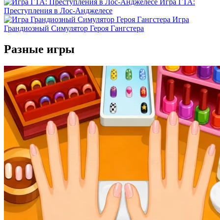
Игра ГТА:
Преступления в Лос-Анджелесе
Игра
Грандиозный Симулятор Героя Гангстера
Разные игры