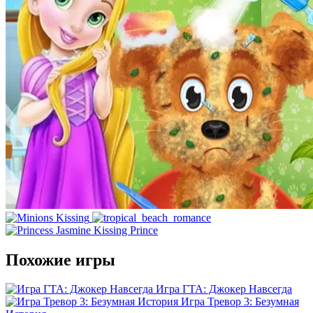
Похожие игры
Игра ГТА: Джокер Навсегда
Игра Тревор 3: Безумная