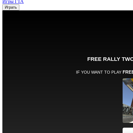
Игры ГТА
Играть