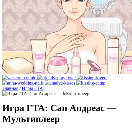
Главная
/
Игры ГТА
Игра ГТА: Сан Андреас —
Мультиплеер