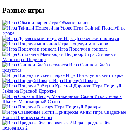
Разные игры
Игра Обмани парня
Игра Тайный Поцелуй на
Уроке
Игра Деревенский поцелуй
Игра Поцелуи миньонов
Игра Поцелуй в гондоле
Игра Стильный
Маникюр и Педикюр
Игра Соник и Блейз
целуются
Игра Поцелуй в скейт-парке
Игра Поцелуй Повара
Игра Поцелуй
Звёзд на Красной Дорожке
Игра Снова в
Школу: Маникюрный Салон
Игра Поцелуй Вратаря
Игра Свадебные
Ногти Принцессы Анны
Игра Продолжайте
целоваться 2