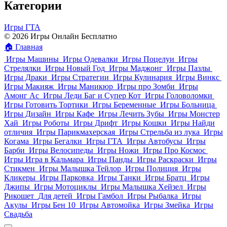
Категории
Игры ГТА
© 2026 Игры Онлайн Бесплатно
🏠
Главная
Игры Машины
Игры Одевалки
Игры Поцелуи
Игры
Стрелялки
Игры Новый Год
Игры Маджонг
Игры Пазлы
Игры Драки
Игры Стратегии
Игры Кулинария
Игры Винкс
Игры Макияж
Игры Маникюр
Игры про Зомби
Игры
Амонг Ас
Игры Леди Баг и Супер Кот
Игры Головоломки
Игры Готовить Тортики
Игры Беременные
Игры Больница
Игры Дизайн
Игры Кафе
Игры Лечить Зубы
Игры Монстер
Хай
Игры Роботы
Игры Дрифт
Игры Кошки
Игры Найди
отличия
Игры Парикмахерская
Игры Стрельба из лука
Игры
Когама
Игры Бегалки
Игры ГТА
Игры Автобусы
Игры
Барби
Игры Велосипеды
Игры Ножи
Игры Про Космос
Игры Игра в Кальмара
Игры Панды
Игры Раскраски
Игры
Стикмен
Игры Малышка Тейлор
Игры Полиция
Игры
Кликеры
Игры Парковка
Игры Танки
Игры Братц
Игры
Джипы
Игры Мотоциклы
Игры Малышка Хейзел
Игры
Рикошет
Для детей
Игры Гамбол
Игры Рыбалка
Игры
Акулы
Игры Бен 10
Игры Автомойка
Игры Змейка
Игры
Свадьба