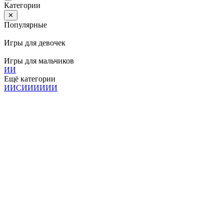
Категории
✕
Популярные
Игры для девочек
Игры для мальчиков
И
И
Ещё категории
И
И
С
И
И
И
И
И
И