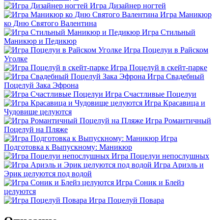
Игра Дизайнер ногтей
Игра Маникюр
ко Дню Святого Валентина
Игра Стильный
Маникюр и Педикюр
Игра Поцелуи в Райском
Уголке
Игра Поцелуй в скейт-парке
Игра Свадебный
Поцелуй Зака Эфрона
Игра Счастливые Поцелуи
Игра Красавица и
Чудовище целуются
Игра Романтичный
Поцелуй на Пляже
Игра
Подготовка к Выпускному: Маникюр
Игра Поцелуи непослушных
Игра Ариэль и
Эрик целуются под водой
Игра Соник и Блейз
целуются
Игра Поцелуй Повара