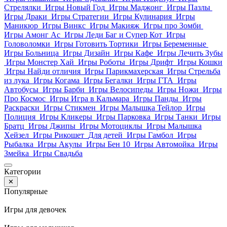
Стрелялки
Игры Новый Год
Игры Маджонг
Игры Пазлы
Игры Драки
Игры Стратегии
Игры Кулинария
Игры
Маникюр
Игры Винкс
Игры Макияж
Игры про Зомби
Игры Амонг Ас
Игры Леди Баг и Супер Кот
Игры
Головоломки
Игры Готовить Тортики
Игры Беременные
Игры Больница
Игры Дизайн
Игры Кафе
Игры Лечить Зубы
Игры Монстер Хай
Игры Роботы
Игры Дрифт
Игры Кошки
Игры Найди отличия
Игры Парикмахерская
Игры Стрельба
из лука
Игры Когама
Игры Бегалки
Игры ГТА
Игры
Автобусы
Игры Барби
Игры Велосипеды
Игры Ножи
Игры
Про Космос
Игры Игра в Кальмара
Игры Панды
Игры
Раскраски
Игры Стикмен
Игры Малышка Тейлор
Игры
Полиция
Игры Кликеры
Игры Парковка
Игры Танки
Игры
Братц
Игры Джипы
Игры Мотоциклы
Игры Малышка
Хейзел
Игры Рикошет
Для детей
Игры Гамбол
Игры
Рыбалка
Игры Акулы
Игры Бен 10
Игры Автомойка
Игры
Змейка
Игры Свадьба
Категории
✕
Популярные
Игры для девочек