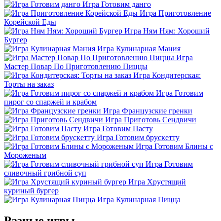
Игра Готовим данго
Игра Приготовление
Корейской Еды
Игра Ням Ням: Хороший
Бургер
Игра Кулинарная Мания
Игра
Мастер Повар По Приготовлению Пиццы
Игра Кондитерская:
Торты на заказ
Игра Готовим
пирог со спаржей и крабом
Игра Французские гренки
Игра Приготовь Сендвичи
Игра Готовим Пасту
Игра Готовим брускетту
Игра Готовим Блины с
Мороженым
Игра Готовим
сливочный грибной суп
Игра Хрустящий
куриный бургер
Игра Кулинарная Пицца
Разные игры