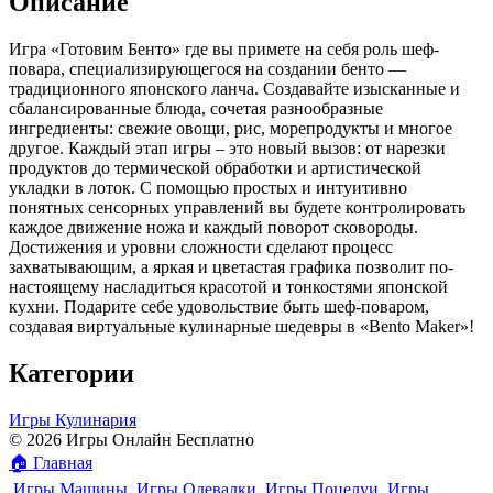
Описание
Игра «Готовим Бенто» где вы примете на себя роль шеф-
повара, специализирующегося на создании бенто —
традиционного японского ланча. Создавайте изысканные и
сбалансированные блюда, сочетая разнообразные
ингредиенты: свежие овощи, рис, морепродукты и многое
другое. Каждый этап игры – это новый вызов: от нарезки
продуктов до термической обработки и артистической
укладки в лоток. С помощью простых и интуитивно
понятных сенсорных управлений вы будете контролировать
каждое движение ножа и каждый поворот сковороды.
Достижения и уровни сложности сделают процесс
захватывающим, а яркая и цветастая графика позволит по-
настоящему насладиться красотой и тонкостями японской
кухни. Подарите себе удовольствие быть шеф-поваром,
создавая виртуальные кулинарные шедевры в «Bento Maker»!
Категории
Игры Кулинария
© 2026 Игры Онлайн Бесплатно
🏠
Главная
Игры Машины
Игры Одевалки
Игры Поцелуи
Игры