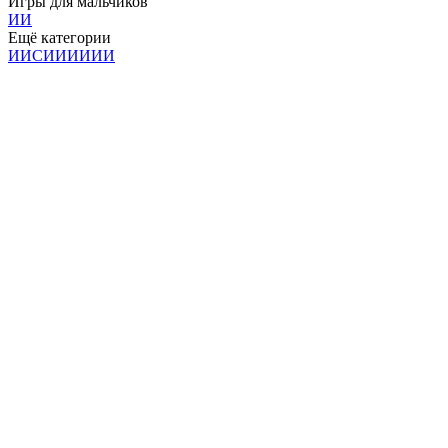
Игры для мальчиков
И
И
Ещё категории
И
И
С
И
И
И
И
И
И